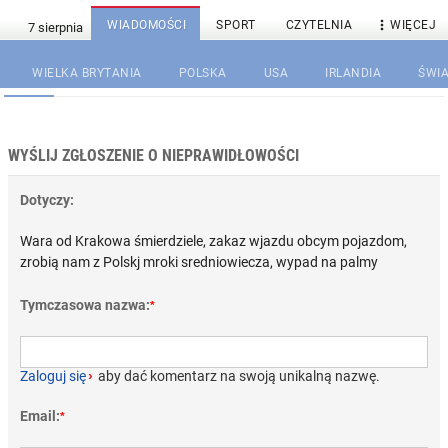

WIADOMOŚCI
SPORT
CZYTELNIA
WIĘCEJ
WIELKA BRYTANIA
POLSKA
USA
IRLANDIA
ŚWIA
WYŚLIJ ZGŁOSZENIE O NIEPRAWIDŁOWOŚCI
Dotyczy:
Wara od Krakowa śmierdziele, zakaz wjazdu obcym pojazdom,
zrobią nam z Polskj mroki sredniowiecza, wypad na palmy
Tymczasowa nazwa:
*
Zaloguj się
›
aby dać komentarz na swoją unikalną nazwę.
Email:
*