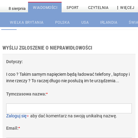

WIADOMOŚCI
SPORT
CZYTELNIA
WIĘCEJ
WIELKA BRYTANIA
POLSKA
USA
IRLANDIA
ŚWIA
WYŚLIJ ZGŁOSZENIE O NIEPRAWIDŁOWOŚCI
Dotyczy:
I coo ? Takim samym napięciem będą ładować telefony , laptopy i
inne rzeczy ? To raczej długo nie posłużą im te urządzenia...
Tymczasowa nazwa:
*
Zaloguj się
›
aby dać komentarz na swoją unikalną nazwę.
Email:
*