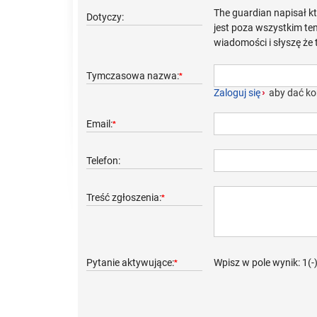
The guardian napisał k
Dotyczy:
jest poza wszystkim ten
wiadomości i słyszę że 
Tymczasowa nazwa:
*
Zaloguj się
›
aby dać ko
Email:
*
Telefon:
Treść zgłoszenia:
*
Pytanie aktywujące:
Wpisz w pole wynik: 1(-
*