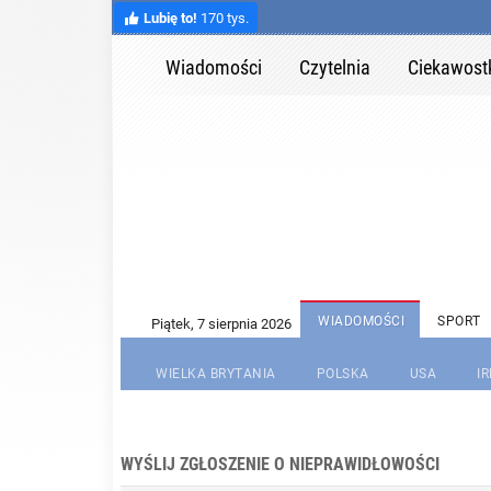
Lubię to!
170 tys.
Wiadomości
Czytelnia
Ciekawost
WIADOMOŚCI
SPORT
WIELKA BRYTANIA
POLSKA
USA
I
WYŚLIJ ZGŁOSZENIE O NIEPRAWIDŁOWOŚCI