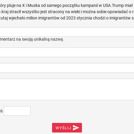
tóry pluje na X i Muska od samego początku kampanii w USA.Trump miał r
 kraj stracił wszystko jest stracony na wieki i można sobie opowiadać o 
tutaj wjechało milion imigrantów od 2023 stycznia chodzi o imigrantów s
mentarz na swoją unikalną nazwę.
)6

WYŚLIJ