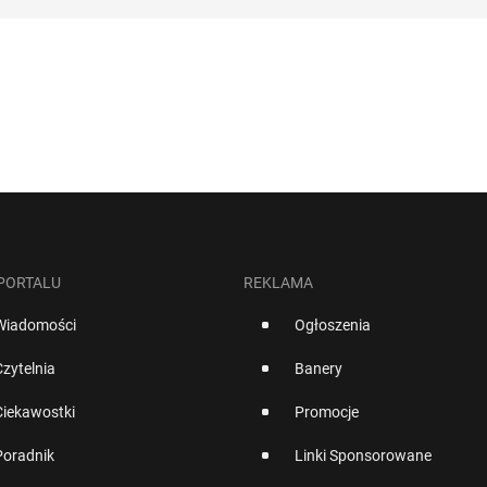
 PORTALU
REKLAMA
Wiadomości
Ogłoszenia
Czytelnia
Banery
Ciekawostki
Promocje
Poradnik
Linki Sponsorowane