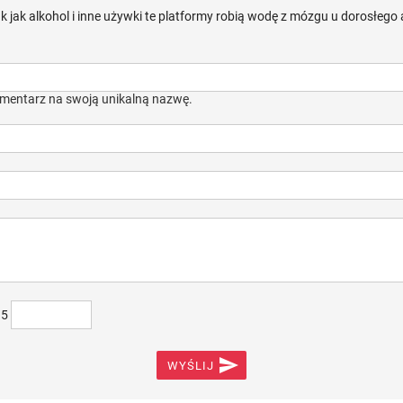
 jak alkohol i inne używki te platformy robią wodę z mózgu u dorosłego 
mentarz na swoją unikalną nazwę.
)5

WYŚLIJ