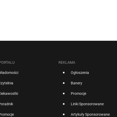
 PORTALU
REKLAMA
Wiadomości
Ogłoszenia
Czytelnia
Banery
Ciekawostki
Promocje
Poradnik
Linki Sponsorowane
Promocje
Artykuły Sponsorowane