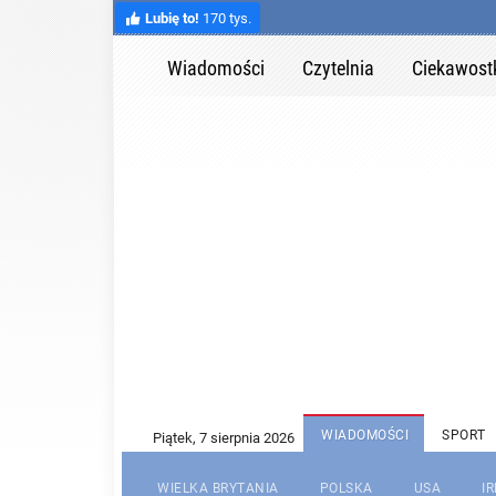
Lubię to!
170 tys.
Wiadomości
Czytelnia
Ciekawost
WIADOMOŚCI
SPORT
WIELKA BRYTANIA
POLSKA
USA
I