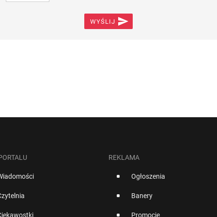

WYŚLIJ
 PORTALU
REKLAMA
Wiadomości
Ogłoszenia
Czytelnia
Banery
Ciekawostki
Promocje