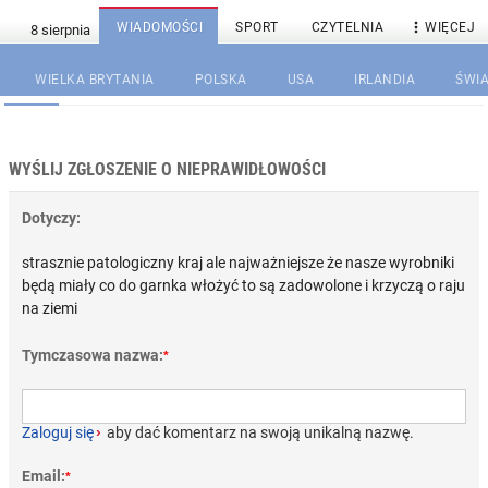

WIADOMOŚCI
SPORT
CZYTELNIA
WIĘCEJ
WIELKA BRYTANIA
POLSKA
USA
IRLANDIA
ŚWIA
WYŚLIJ ZGŁOSZENIE O NIEPRAWIDŁOWOŚCI
Dotyczy:
strasznie patologiczny kraj ale najważniejsze że nasze wyrobniki
będą miały co do garnka włożyć to są zadowolone i krzyczą o raju
na ziemi
Tymczasowa nazwa:
*
Zaloguj się
›
aby dać komentarz na swoją unikalną nazwę.
Email:
*