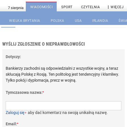

WIADOMOŚCI
SPORT
CZYTELNIA
WIĘCEJ
WIELKA BRYTANIA
POLSKA
USA
IRLANDIA
ŚWIA
WYŚLIJ ZGŁOSZENIE O NIEPRAWIDŁOWOŚCI
Dotyczy:
Bankierzy zachodni są odpowiedzialni z wszystkie wojny, a teraz
skłucają Polskę z Rosją. Ten politolog jest tendencyjny i kłamliwy.
Tylko pokój i dyplomacja, precz w wojną.
Tymczasowa nazwa:
*
Zaloguj się
›
aby dać komentarz na swoją unikalną nazwę.
Email:
*