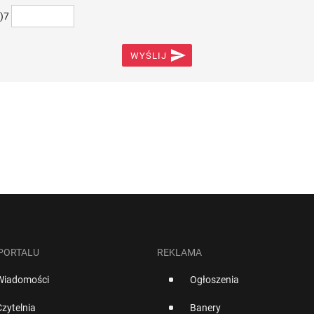
+)7

WYŚLIJ
 PORTALU
REKLAMA
Wiadomości
Ogłoszenia
Czytelnia
Banery