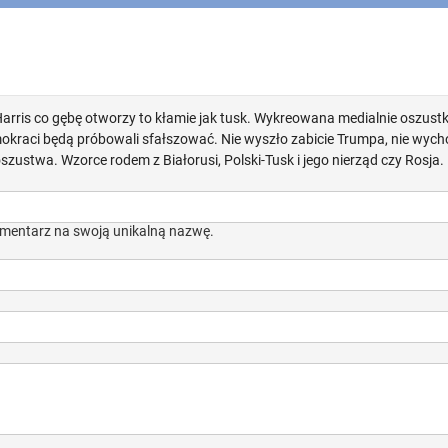
arris co gębę otworzy to kłamie jak tusk. Wykreowana medialnie oszustka
emokraci będą próbowali sfałszować. Nie wyszło zabicie Trumpa, nie wyc
szustwa. Wzorce rodem z Białorusi, Polski-Tusk i jego nierząd czy Rosja.
mentarz na swoją unikalną nazwę.