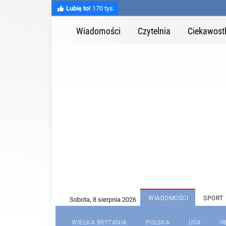
Lubię to!
170 tys.
Wiadomości
Czytelnia
Ciekawost
WIADOMOŚCI
SPORT
WIELKA BRYTANIA
POLSKA
USA
I