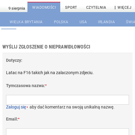

WIADOMOŚCI
SPORT
CZYTELNIA
WIĘCEJ
WIELKA BRYTANIA
POLSKA
USA
IRLANDIA
ŚWIA
WYŚLIJ ZGŁOSZENIE O NIEPRAWIDŁOWOŚCI
Dotyczy:
Latac na F16 takich jak na zalaczonym zdjeciu.
Tymczasowa nazwa:
*
Zaloguj się
›
aby dać komentarz na swoją unikalną nazwę.
Email:
*