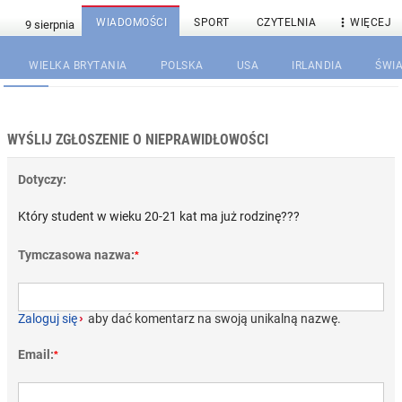

WIADOMOŚCI
SPORT
CZYTELNIA
WIĘCEJ
WIELKA BRYTANIA
POLSKA
USA
IRLANDIA
ŚWIA
WYŚLIJ ZGŁOSZENIE O NIEPRAWIDŁOWOŚCI
Dotyczy:
Który student w wieku 20-21 kat ma już rodzinę???
Tymczasowa nazwa:
*
Zaloguj się
›
aby dać komentarz na swoją unikalną nazwę.
Email:
*