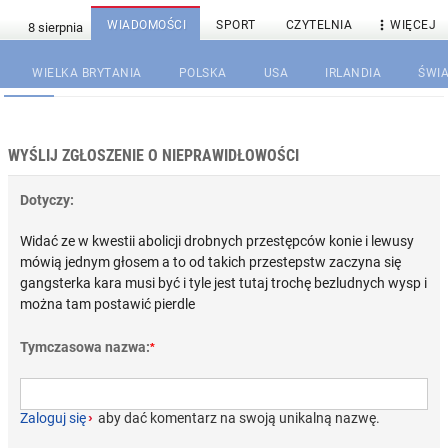

WIADOMOŚCI
SPORT
CZYTELNIA
WIĘCEJ
WIELKA BRYTANIA
POLSKA
USA
IRLANDIA
ŚWIA
WYŚLIJ ZGŁOSZENIE O NIEPRAWIDŁOWOŚCI
Dotyczy:
Widać ze w kwestii abolicji drobnych przestępców konie i lewusy
mówią jednym głosem a to od takich przestepstw zaczyna się
gangsterka kara musi być i tyle jest tutaj trochę bezludnych wysp i
można tam postawić pierdle
Tymczasowa nazwa:
*
Zaloguj się
›
aby dać komentarz na swoją unikalną nazwę.