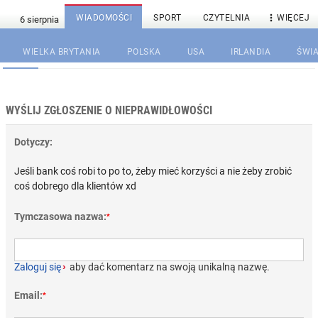

WIADOMOŚCI
SPORT
CZYTELNIA
WIĘCEJ
WIELKA BRYTANIA
POLSKA
USA
IRLANDIA
ŚWIA
WYŚLIJ ZGŁOSZENIE O NIEPRAWIDŁOWOŚCI
Dotyczy:
Jeśli bank coś robi to po to, żeby mieć korzyści a nie żeby zrobić
coś dobrego dla klientów xd
Tymczasowa nazwa:
*
Zaloguj się
›
aby dać komentarz na swoją unikalną nazwę.
Email:
*