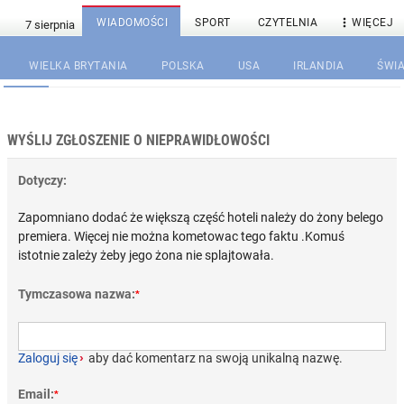

WIADOMOŚCI
SPORT
CZYTELNIA
WIĘCEJ
WIELKA BRYTANIA
POLSKA
USA
IRLANDIA
ŚWIA
WYŚLIJ ZGŁOSZENIE O NIEPRAWIDŁOWOŚCI
Dotyczy:
Zapomniano dodać że większą część hoteli należy do żony belego
premiera. Więcej nie można kometowac tego faktu .Komuś
istotnie zależy żeby jego żona nie splajtowała.
Tymczasowa nazwa:
*
Zaloguj się
›
aby dać komentarz na swoją unikalną nazwę.
Email:
*