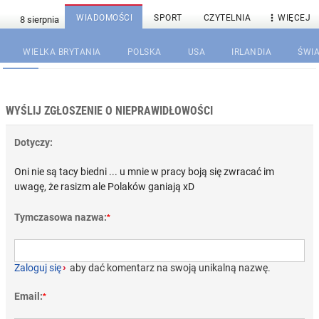

WIADOMOŚCI
SPORT
CZYTELNIA
WIĘCEJ
WIELKA BRYTANIA
POLSKA
USA
IRLANDIA
ŚWIA
WYŚLIJ ZGŁOSZENIE O NIEPRAWIDŁOWOŚCI
Dotyczy:
Oni nie są tacy biedni ... u mnie w pracy boją się zwracać im
uwagę, że rasizm ale Polaków ganiają xD
Tymczasowa nazwa:
*
Zaloguj się
›
aby dać komentarz na swoją unikalną nazwę.
Email:
*