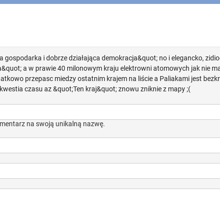
a gospodarka i dobrze działająca demokracja&quot; no i elegancko, zidi
&quot; a w prawie 40 milonowym kraju elektrowni atomowych jak nie ma, 
atkowo przepasc miedzy ostatnim krajem na liście a Paliakami jest bez
 kwestia czasu az &quot;Ten kraj&quot; znowu zniknie z mapy ;(
mentarz na swoją unikalną nazwę.