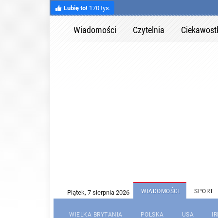
Lubię to!
170 tys.
Wiadomości
Czytelnia
Ciekawost
WIADOMOŚCI
SPORT
WIELKA BRYTANIA
POLSKA
USA
I