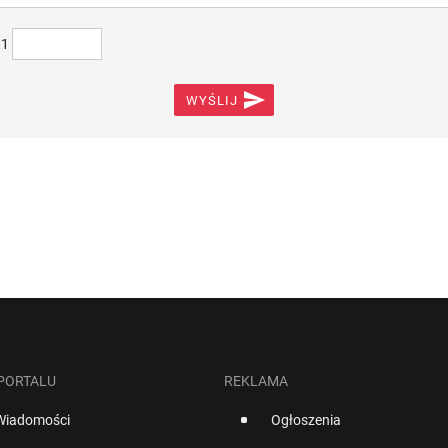
)1

WYŚLIJ
 PORTALU
REKLAMA
Wiadomości
Ogłoszenia