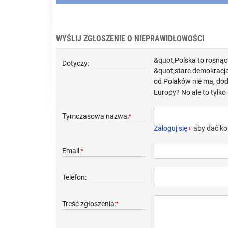
WYŚLIJ ZGŁOSZENIE O NIEPRAWIDŁOWOŚCI
&quot;Polska to rosnąc
Dotyczy:
&quot;stare demokracja
od Polaków nie ma, dod
Europy? No ale to tylko
Tymczasowa nazwa:
*
Zaloguj się
›
aby dać ko
Email:
*
Telefon:
Treść zgłoszenia:
*