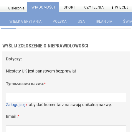

WIADOMOŚCI
SPORT
CZYTELNIA
WIĘCEJ
WIELKA BRYTANIA
POLSKA
USA
IRLANDIA
ŚWIA
WYŚLIJ ZGŁOSZENIE O NIEPRAWIDŁOWOŚCI
Dotyczy:
Niestety UK jest panstwem bezprawia!
Tymczasowa nazwa:
*
Zaloguj się
›
aby dać komentarz na swoją unikalną nazwę.
Email:
*