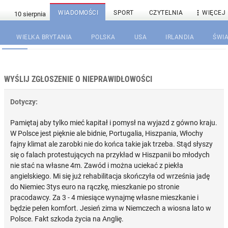

WIADOMOŚCI
SPORT
CZYTELNIA
WIĘCEJ
WIELKA BRYTANIA
POLSKA
USA
IRLANDIA
ŚWIA
WYŚLIJ ZGŁOSZENIE O NIEPRAWIDŁOWOŚCI
Dotyczy:
Pamiętaj aby tylko mieć kapitał i pomysł na wyjazd z gówno kraju.
W Polsce jest pięknie ale bidnie, Portugalia, Hiszpania, Włochy
fajny klimat ale zarobki nie do końca takie jak trzeba. Stąd słyszy
się o falach protestujących na przykład w Hiszpanii bo młodych
nie stać na własne 4m. Zawód i można uciekać z piekła
angielskiego. Mi się już rehabilitacja skończyła od września jadę
do Niemiec 3tys euro na rączkę, mieszkanie po stronie
pracodawcy. Za 3 - 4 miesiące wynajmę własne mieszkanie i
będzie pełen komfort. Jesień zima w Niemczech a wiosna lato w
Polsce. Fakt szkoda życia na Anglię.