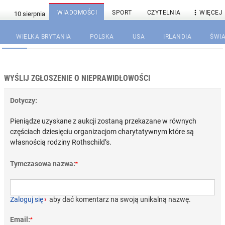

WIADOMOŚCI
SPORT
CZYTELNIA
WIĘCEJ
WIELKA BRYTANIA
POLSKA
USA
IRLANDIA
ŚWIA
WYŚLIJ ZGŁOSZENIE O NIEPRAWIDŁOWOŚCI
Dotyczy:
Pieniądze uzyskane z aukcji zostaną przekazane w równych
częściach dziesięciu organizacjom charytatywnym które są
własnością rodziny Rothschild’s.
Tymczasowa nazwa:
*
Zaloguj się
›
aby dać komentarz na swoją unikalną nazwę.
Email:
*