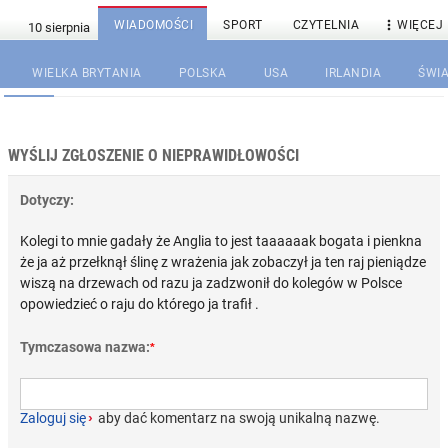

WIADOMOŚCI
SPORT
CZYTELNIA
WIĘCEJ
WIELKA BRYTANIA
POLSKA
USA
IRLANDIA
ŚWIA
WYŚLIJ ZGŁOSZENIE O NIEPRAWIDŁOWOŚCI
Dotyczy:
Kolegi to mnie gadały że Anglia to jest taaaaaak bogata i pienkna
że ja aż przełknął ślinę z wrażenia jak zobaczył ja ten raj pieniądze
wiszą na drzewach od razu ja zadzwonił do kolegów w Polsce
opowiedzieć o raju do którego ja trafił .
Tymczasowa nazwa:
*
Zaloguj się
›
aby dać komentarz na swoją unikalną nazwę.