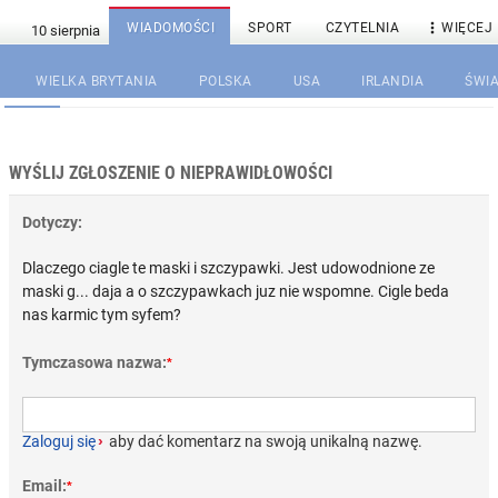

WIADOMOŚCI
SPORT
CZYTELNIA
WIĘCEJ
WIELKA BRYTANIA
POLSKA
USA
IRLANDIA
ŚWIA
WYŚLIJ ZGŁOSZENIE O NIEPRAWIDŁOWOŚCI
Dotyczy:
Dlaczego ciagle te maski i szczypawki. Jest udowodnione ze
maski g... daja a o szczypawkach juz nie wspomne. Cigle beda
nas karmic tym syfem?
Tymczasowa nazwa:
*
Zaloguj się
›
aby dać komentarz na swoją unikalną nazwę.
Email:
*