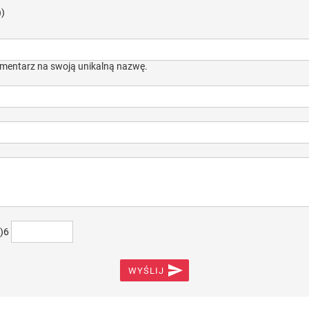
))
mentarz na swoją unikalną nazwę.
+)6

WYŚLIJ