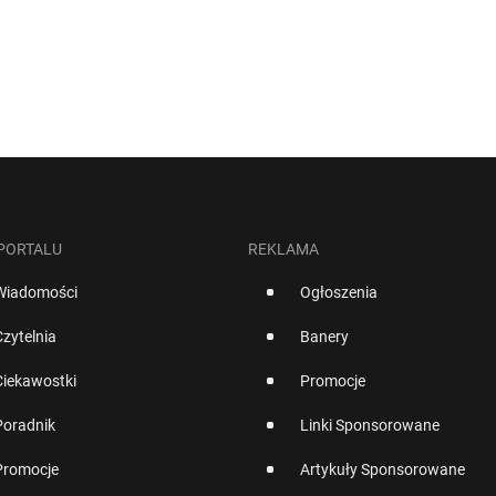
 PORTALU
REKLAMA
Wiadomości
Ogłoszenia
Czytelnia
Banery
Ciekawostki
Promocje
Poradnik
Linki Sponsorowane
Promocje
Artykuły Sponsorowane