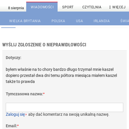

WIADOMOŚCI
SPORT
CZYTELNIA
WIĘCEJ
WIELKA BRYTANIA
POLSKA
USA
IRLANDIA
ŚWIA
WYŚLIJ ZGŁOSZENIE O NIEPRAWIDŁOWOŚCI
Dotyczy:
byłem właśnie na to chory bardzo długo trzymał mnie kaszel
dopiero przestał dwa dni temu półtora miesiąca miałem kaszel
także to prawda
Tymczasowa nazwa:
*
Zaloguj się
›
aby dać komentarz na swoją unikalną nazwę.
Email:
*