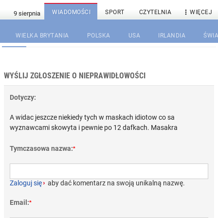

WIADOMOŚCI
SPORT
CZYTELNIA
WIĘCEJ
WIELKA BRYTANIA
POLSKA
USA
IRLANDIA
ŚWIA
WYŚLIJ ZGŁOSZENIE O NIEPRAWIDŁOWOŚCI
Dotyczy:
A widac jeszcze niekiedy tych w maskach idiotow co sa
wyznawcami skowyta i pewnie po 12 dafkach. Masakra
Tymczasowa nazwa:
*
Zaloguj się
›
aby dać komentarz na swoją unikalną nazwę.
Email:
*