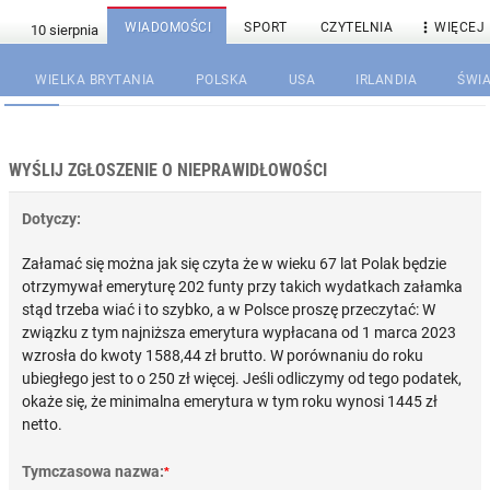

WIADOMOŚCI
SPORT
CZYTELNIA
WIĘCEJ
WIELKA BRYTANIA
POLSKA
USA
IRLANDIA
ŚWIA
WYŚLIJ ZGŁOSZENIE O NIEPRAWIDŁOWOŚCI
Dotyczy:
Załamać się można jak się czyta że w wieku 67 lat Polak będzie
otrzymywał emeryturę 202 funty przy takich wydatkach załamka
stąd trzeba wiać i to szybko, a w Polsce proszę przeczytać: W
związku z tym najniższa emerytura wypłacana od 1 marca 2023
wzrosła do kwoty 1588,44 zł brutto. W porównaniu do roku
ubiegłego jest to o 250 zł więcej. Jeśli odliczymy od tego podatek,
okaże się, że minimalna emerytura w tym roku wynosi 1445 zł
netto.
Tymczasowa nazwa:
*