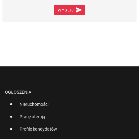

WYŚLIJ
OGŁOSZENIA
Nieruchomości
Pracę oferują
Profile kandydatów