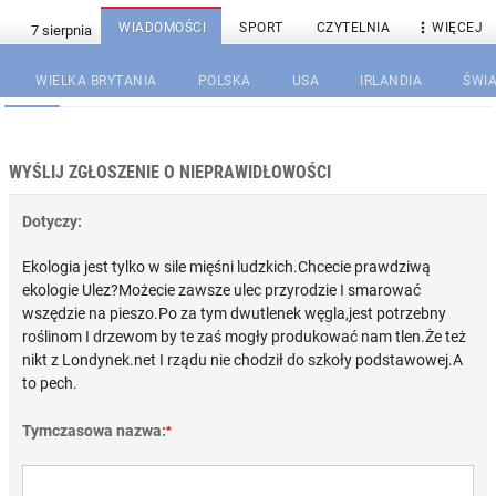

WIADOMOŚCI
SPORT
CZYTELNIA
WIĘCEJ
WIELKA BRYTANIA
POLSKA
USA
IRLANDIA
ŚWIA
WYŚLIJ ZGŁOSZENIE O NIEPRAWIDŁOWOŚCI
Dotyczy:
Ekologia jest tylko w sile mięśni ludzkich.Chcecie prawdziwą
ekologie Ulez?Możecie zawsze ulec przyrodzie I smarować
wszędzie na pieszo.Po za tym dwutlenek węgla,jest potrzebny
roślinom I drzewom by te zaś mogły produkować nam tlen.Że też
nikt z Londynek.net I rządu nie chodził do szkoły podstawowej.A
to pech.
Tymczasowa nazwa:
*