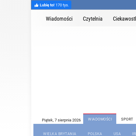
Lubię to!
170 tys.
Wiadomości
Czytelnia
Ciekawost
WIADOMOŚCI
SPORT
WIELKA BRYTANIA
POLSKA
USA
I