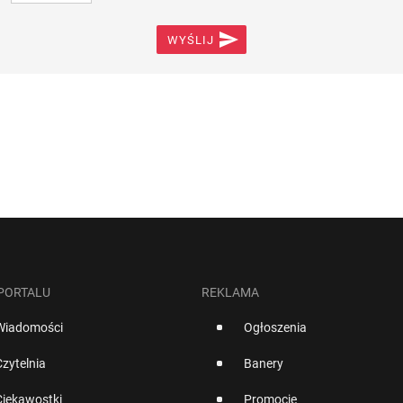

WYŚLIJ
 PORTALU
REKLAMA
Wiadomości
Ogłoszenia
Czytelnia
Banery
Ciekawostki
Promocje