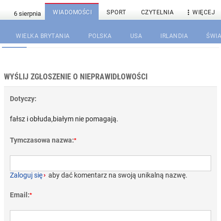

WIADOMOŚCI
SPORT
CZYTELNIA
WIĘCEJ
WIELKA BRYTANIA
POLSKA
USA
IRLANDIA
ŚWIA
WYŚLIJ ZGŁOSZENIE O NIEPRAWIDŁOWOŚCI
Dotyczy:
fałsz i obłuda,białym nie pomagają.
Tymczasowa nazwa:
*
Zaloguj się
›
aby dać komentarz na swoją unikalną nazwę.
Email:
*