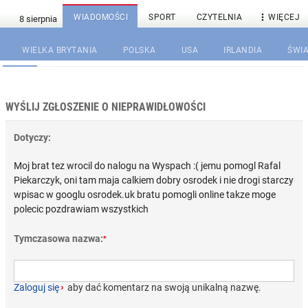

WIADOMOŚCI
SPORT
CZYTELNIA
WIĘCEJ
WIELKA BRYTANIA
POLSKA
USA
IRLANDIA
ŚWIA
WYŚLIJ ZGŁOSZENIE O NIEPRAWIDŁOWOŚCI
Dotyczy:
Moj brat tez wrocil do nalogu na Wyspach :( jemu pomogl Rafal
Piekarczyk, oni tam maja calkiem dobry osrodek i nie drogi starczy
wpisac w googlu osrodek.uk bratu pomogli online takze moge
polecic pozdrawiam wszystkich
Tymczasowa nazwa:
*
Zaloguj się
›
aby dać komentarz na swoją unikalną nazwę.