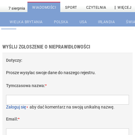

WIADOMOŚCI
SPORT
CZYTELNIA
WIĘCEJ
WIELKA BRYTANIA
POLSKA
USA
IRLANDIA
ŚWIA
WYŚLIJ ZGŁOSZENIE O NIEPRAWIDŁOWOŚCI
Dotyczy:
Prosze wysylac swoje dane do naszego rejestru.
Tymczasowa nazwa:
*
Zaloguj się
›
aby dać komentarz na swoją unikalną nazwę.
Email:
*