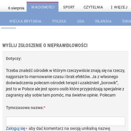

WIADOMOŚCI
SPORT
CZYTELNIA
WIĘCEJ
WIELKA BRYTANIA
POLSKA
USA
IRLANDIA
ŚWIA
WYŚLIJ ZGŁOSZENIE O NIEPRAWIDŁOWOŚCI
Dotyczy:
Trzeba znaleźć ośrodek w którym rzeczywiście znają się na rzeczy,
najgorsze to marnowanie czasu i brak efektów. Ja z własnego
doświadczenia polecam ośrodek terapii i uzależnień „borowik”,
jest to w Polsce ale jest sporo osób które przyjeżdzają specjalnie z
zagranicy aby sobie tam pomóc, ma świetne opinie. Polecam
Tymczasowa nazwa:
*
Zaloguj się
›
aby dać komentarz na swoją unikalną nazwę.