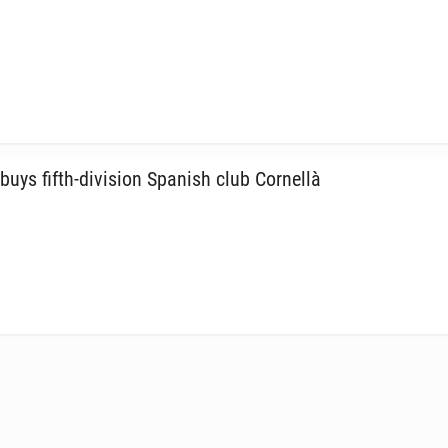
uys fifth-di­vi­sion Spanish club Cor­nel­là