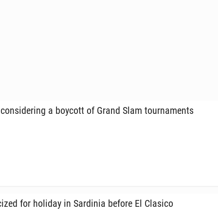
 con­sid­er­ing a boycott of Grand Slam tour­na­ments
cized for holiday in Sar­dinia before El Clasico