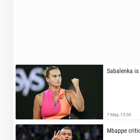
Sa­balen­ka is
7 May, 15:30
Mbappe crit­i­