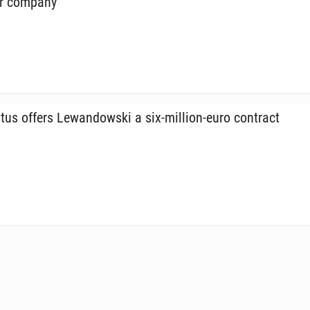
er company
­tus offers Lewandows­ki a six-million-euro con­tract