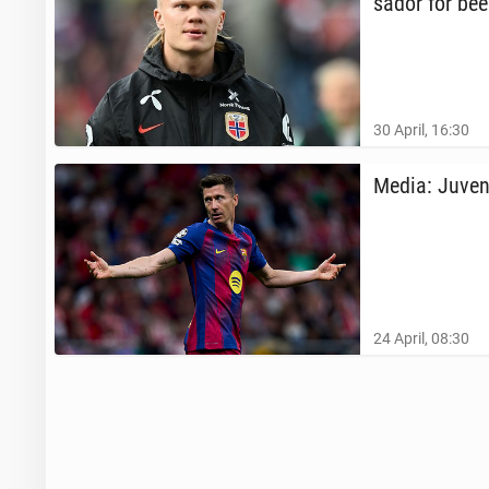
sador for be
30 April, 16:30
Media: Ju­ven
24 April, 08:30