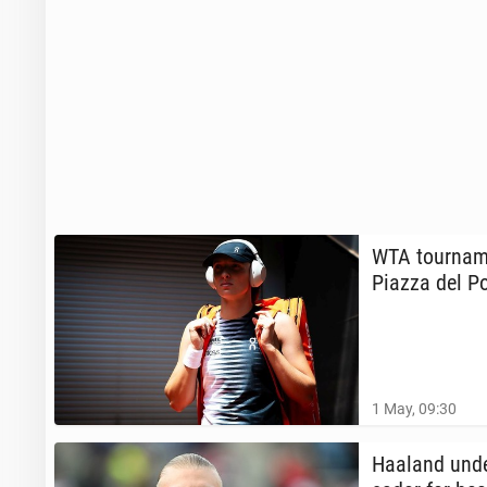
WTA tour­na­m
Piazza del P
1 May, 09:30
Haaland under