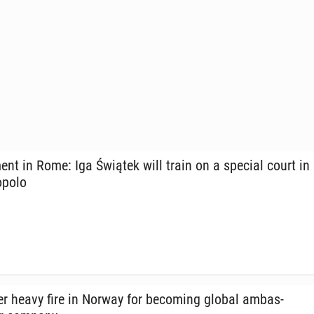
ent in Rome: Iga Świątek will train on a special court in
opolo
 heavy fire in Norway for be­com­ing global am­bas­