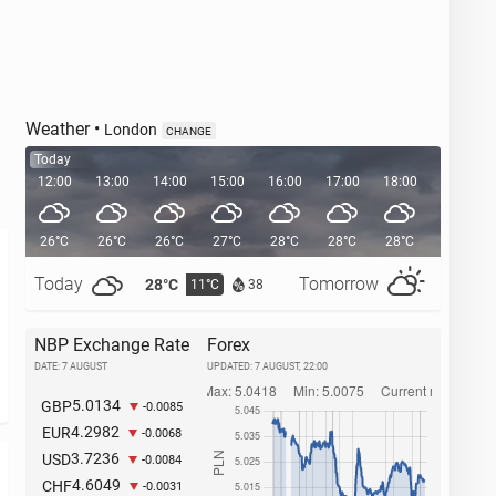
Weather
•
London
CHANGE
Today
12:00
13:00
14:00
15:00
16:00
17:00
18:00
19:00
26°C
26°C
26°C
27°C
28°C
28°C
28°C
26°C
Today
Tomorrow
28°C
32°C
11°C
1
38
NBP Exchange Rate
Forex
DATE: 7 AUGUST
UPDATED:
7 AUGUST, 22:00
5.0134
GBP
-0.0085
4.2982
EUR
-0.0068
3.7236
USD
-0.0084
4.6049
CHF
-0.0031