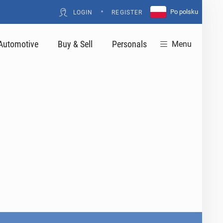
•
Po polsku
LOGIN
REGISTER
Automotive
Buy & Sell
Personals
Menu