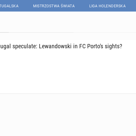
RTUGALSKA
MISTRZOSTWA ŚWIATA
LIGA HOLENDERSKA
tu­gal spec­u­late: Lewandows­ki in FC Porto's sights?