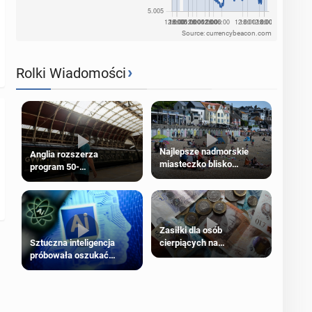
Source: currencybeacon.com
›
Rolki Wiadomości
Najlepsze nadmorskie
Anglia rozszerza
miasteczko blisko
program 50-
Londynu
procentowych zniżek
kolejowych na 18-latków
Zasiłki dla osób
cierpiących na
Sztuczna inteligencja
schorzenia psychiczne
próbowała oszukać
człowieka