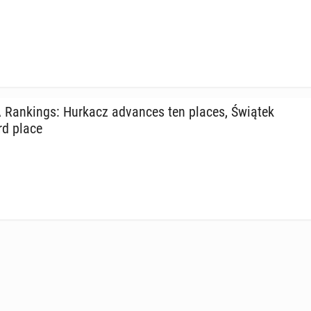
Rank­ings: Hurkacz ad­vances ten places, Świątek
ird place