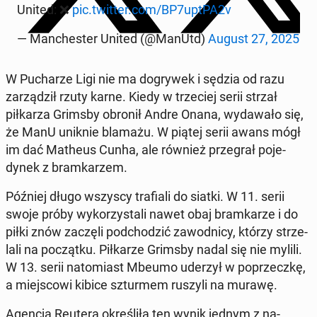
United: ❌
pic.twitter.com/BP7uptPA2v
— Man­ches­ter United (@ManUtd)
August 27, 2025
W Pucharze Ligi nie ma do­gry­wek i sędzia od razu
zarządz­ił rzuty karne. Kiedy w trze­ciej serii strzał
piłkarza Grimsby obronił Andre Onana, wydawało się,
że ManU uniknie blamażu. W piątej serii awans mógł
im dać Matheus Cunha, ale również prze­grał po­je­
dynek z bramkarzem.
Później długo wszyscy trafi­ali do siatki. W 11. serii
swoje próby wyko­rzys­tali nawet obaj bramkarze i do
piłki znów zaczęli pod­chodz­ić za­wod­ni­cy, którzy strze­
lali na początku. Piłkarze Grimsby nadal się nie mylili.
W 13. serii nato­mi­ast Mbeumo uderzył w poprzeczkę,
a miejs­cowi kibice sz­turmem ruszyli na murawę.
Agencja Reutera określiła ten wynik jednym z na­