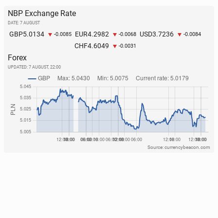
NBP Exchange Rate
DATE: 7 AUGUST
5.0134
4.2982
3.7236
GBP
EUR
USD
-0.0085
-0.0068
-0.0084
4.6049
CHF
-0.0031
Forex
UPDATED:
7 AUGUST, 22:00
Source: currencybeacon.com