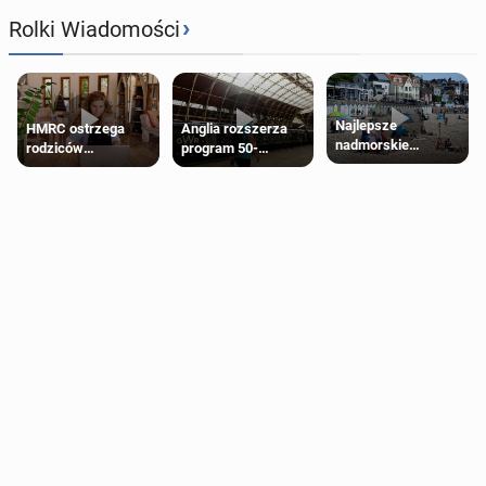
›
Rolki Wiadomości
Najlepsze
HMRC ostrzega
Anglia rozszerza
nadmorskie
rodziców
program 50-
miasteczko blisko
pobierających Child
procentowych
Londynu
Benefit. Mogą być
zniżek kolejowych
zobowiązani do
na 18-latków
zwrotu zasiłku