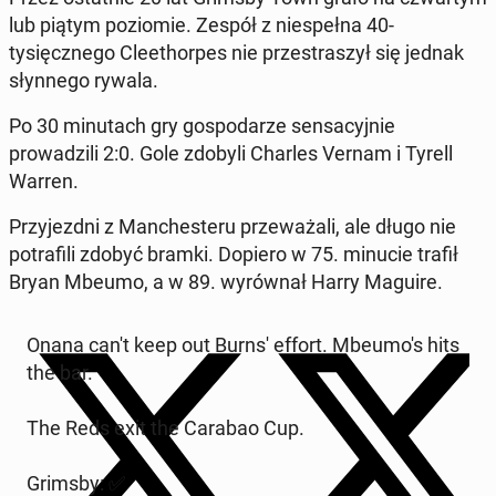
lub piątym poziomie. Zespół z niespeł­na 40-
tysięcznego Cleethor­pes nie przes­traszył się jednak
słyn­nego rywala.
Po 30 min­u­tach gry gospo­darze sen­sacyjnie
prowadzili 2:0. Gole zdobyli Charles Vernam i Tyrell
Warren.
Przy­jezd­ni z Man­ches­teru prze­ważali, ale długo nie
po­trafili zdobyć bramki. Dopiero w 75. minucie trafił
Bryan Mbeumo, a w 89. wyrów­nał Harry Maguire.
Onana can't keep out Burns' effort. Mbeu­mo's hits
the bar.
The Reds exit the Carabao Cup.
Grimsby: ✅