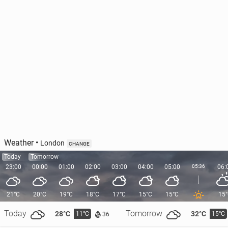
Weather
•
London
CHANGE
Today
Tomorrow
23:00
00:00
01:00
02:00
03:00
04:00
05:00
05:36
06:
21°C
20°C
19°C
18°C
17°C
15°C
15°C
15
Today
Tomorrow
28°C
32°C
11°C
15°C
36