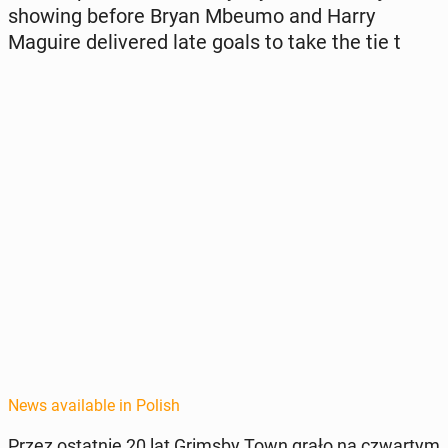
showing before Bryan Mbeumo and Harry
Maguire de­liv­ered late goals to take the tie t
News available in Polish
Przez os­tat­nie 20 lat Grimsby Town grało na czwartym