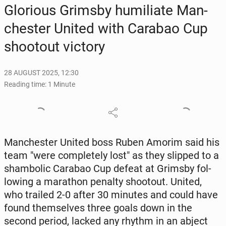
Glo­ri­ous Grimsby hu­mil­i­ate Man­
ches­ter United with Carabao Cup
shootout victory
28 AUGUST 2025, 12:30
Reading time: 1 Minute
Man­ches­ter United boss Ruben Amorim said his
team "were com­plete­ly lost" as they slipped to a
sham­bol­ic Carabao Cup defeat at Grimsby fol­
low­ing a marathon penalty shootout. United,
who trailed 2-0 after 30 minutes and could have
found them­selves three goals down in the
second period, lacked any rhythm in an abject