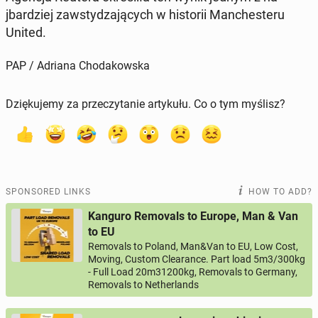
jbardziej za­w­sty­dza­ją­cych w his­torii Man­ches­teru
United.
PAP / Adriana Chodakowska
Dziękujemy za przeczytanie artykułu. Co o tym myślisz?
SPONSORED LINKS
HOW TO ADD?
Kanguro Removals to Europe, Man & Van
to EU
Removals to Poland, Man&Van to EU, Low Cost,
Moving, Custom Clearance. Part load 5m3/300kg
- Full Load 20m31200kg, Removals to Germany,
Removals to Netherlands