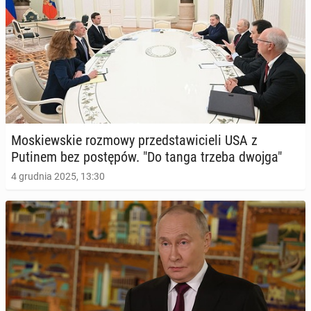
Mo­skiew­skie rozmowy przed­sta­wi­cie­li USA z
Putinem bez po­stę­pów. "Do tanga trzeba dwojga"
4 grudnia 2025, 13:30