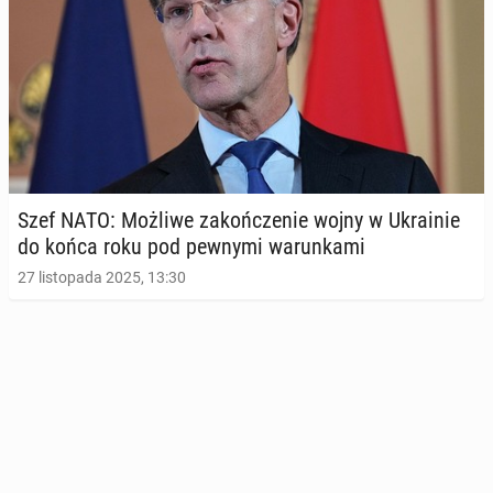
Szef NATO: Możliwe za­koń­cze­nie wojny w Ukra­inie
do końca roku pod pewnymi wa­run­ka­mi
27 listopada 2025, 13:30