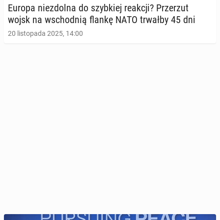
Europa nie­zdol­na do szyb­kiej reakcji? Prze­rzut
wojsk na wschod­nią flankę NATO trwałby 45 dni
20 listopada 2025, 14:00