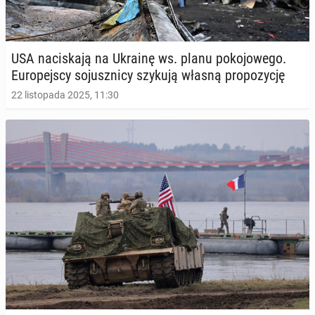
USA na­ci­ska­ją na Ukrainę ws. planu po­ko­jo­we­go.
Eu­ro­pej­scy so­jusz­ni­cy szykują własną pro­po­zy­cję
22 listopada 2025, 11:30