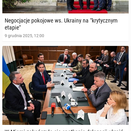
Ne­go­cja­cje po­ko­jo­we ws. Ukrainy na "kry­tycz­nym
etapie"
9 grudnia 2025, 12:00