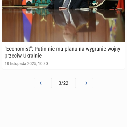
"Eco­no­mist": Putin nie ma planu na wy­gra­nie wojny
przeciw Ukra­inie
18 listopada 2025, 10:30
3/22