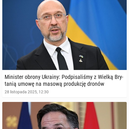
Mi­ni­ster obrony Ukrainy: Pod­pi­sa­li­śmy z Wielką Bry­
ta­nią umowę na masową pro­duk­cję dronów
28 listopada 2025, 12:30