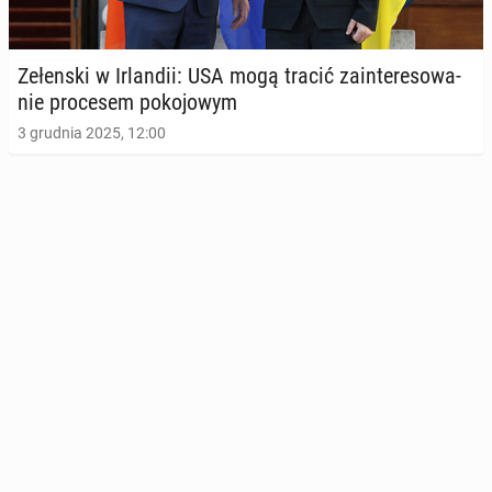
Ze­łen­ski w Ir­lan­dii: USA mogą tracić za­in­te­re­so­wa­
nie pro­ce­sem po­ko­jo­wym
3 grudnia 2025, 12:00