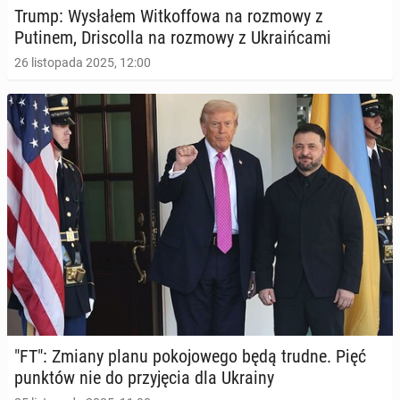
Trump: Wy­sła­łem Wit­kof­fo­wa na rozmowy z
Putinem, Dri­scol­la na rozmowy z Ukra­iń­ca­mi
26 listopada 2025, 12:00
"FT": Zmiany planu po­ko­jo­we­go będą trudne. Pięć
punktów nie do przy­ję­cia dla Ukrainy