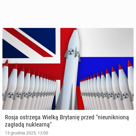
Rosja ostrze­ga Wielką Bry­ta­nię przed "nie­unik­nio­ną
zagładą nu­kle­ar­ną"
13 grudnia 2025, 13:00