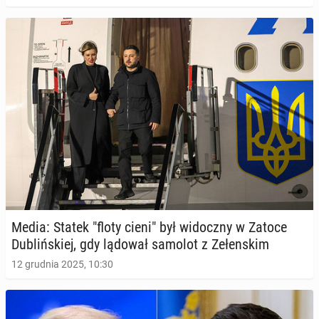
Media: Statek "floty cieni" był wi­docz­ny w Zatoce
Du­bliń­skiej, gdy lądował samolot z Ze­łen­skim
12 grudnia 2025, 10:30