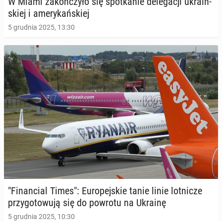
W Miami za­koń­czy­ło się spo­tka­nie de­le­ga­cji ukra­iń­
skiej i ame­ry­kań­skiej
5 grudnia 2025, 13:30
"Fi­nan­cial Times": Eu­ro­pej­skie tanie linie lot­ni­cze
przy­go­to­wu­ją się do powrotu na Ukrainę
5 grudnia 2025, 10:30