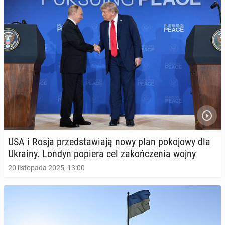
USA i Rosja przed­sta­wia­ją nowy plan po­ko­jo­wy dla
Ukrainy. Londyn popiera cel za­koń­cze­nia wojny
20 listopada 2025, 13:00