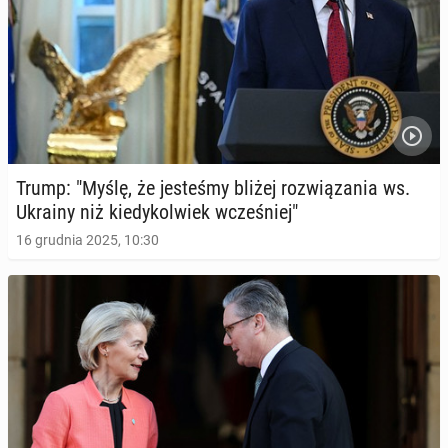
Trump: "Myślę, że je­ste­śmy bliżej roz­wią­za­nia ws.
Ukrainy niż kie­dy­kol­wiek wcze­śniej"
16 grudnia 2025, 10:30