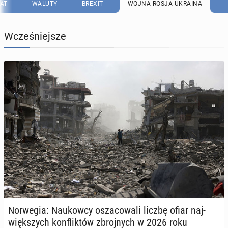
AT
WALUTY
BREXIT
WOJNA ROSJA-UKRAINA
Wcześniejsze
Nor­we­gia: Na­ukow­cy osza­co­wa­li liczbę ofiar naj­
więk­szych kon­flik­tów zbroj­nych w 2026 roku