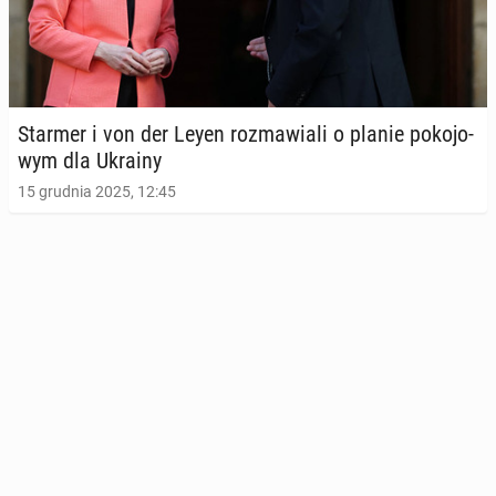
Starmer i von der Leyen roz­ma­wia­li o planie po­ko­jo­
wym dla Ukrainy
15 grudnia 2025, 12:45