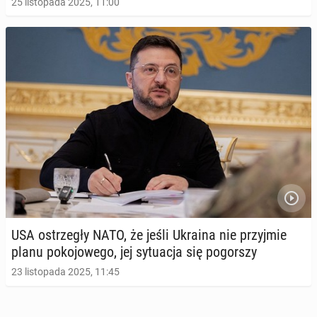
25 listopada 2025, 11:00
USA ostrze­gły NATO, że jeśli Ukraina nie przyj­mie
planu po­ko­jo­we­go, jej sy­tu­acja się po­gor­szy
23 listopada 2025, 11:45