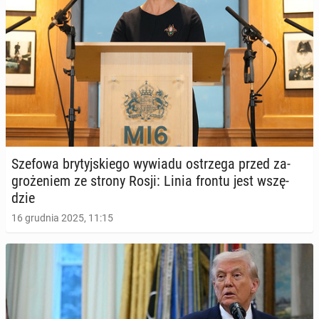
Szefowa bry­tyj­skie­go wywiadu ostrze­ga przed za­
gro­że­niem ze strony Rosji: Linia frontu jest wszę­
dzie
16 grudnia 2025, 11:15