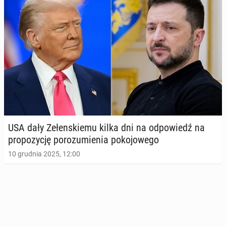
USA dały Ze­łen­skie­mu kilka dni na od­po­wiedź na
pro­po­zy­cję po­ro­zu­mie­nia po­ko­jo­we­go
10 grudnia 2025, 12:00