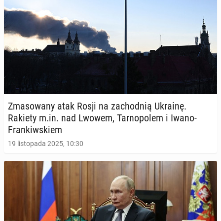
Zma­so­wa­ny atak Rosji na za­chod­nią Ukrainę.
Rakiety m.in. nad Lwowem, Tar­no­po­lem i Iwano-
Fran­kiw­skiem
19 listopada 2025, 10:30