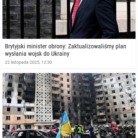
Bry­tyj­ski mi­ni­ster obrony: Zak­tu­ali­zo­wa­li­śmy plan
wy­sła­nia wojsk do Ukrainy
22 listopada 2025, 12:30