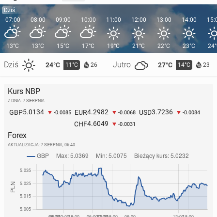
Dziś
07:00
08:00
09:00
10:00
11:00
12:00
13:00
14:00
15:
13°C
13°C
15°C
17°C
19°C
21°C
22°C
23°C
24
Dziś
Jutro
24°C
27°C
11°C
14°C
26
23
Kurs NBP
Z DNIA: 7 SIERPNIA
5.0134
4.2982
3.7236
GBP
EUR
USD
-0.0085
-0.0068
-0.0084
4.6049
CHF
-0.0031
Forex
AKTUALIZACJA:
7 SIERPNIA, 06:40