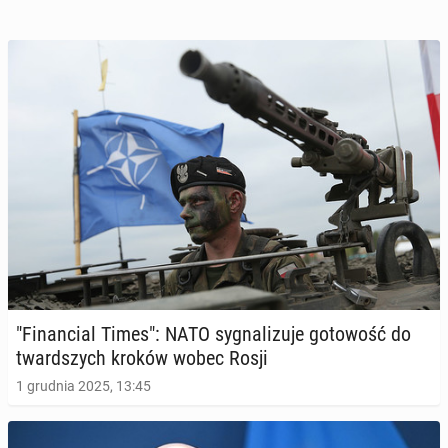
"Fi­nan­cial Times": NATO sy­gna­li­zu­je go­to­wość do
tward­szych kroków wobec Rosji
1 grudnia 2025, 13:45