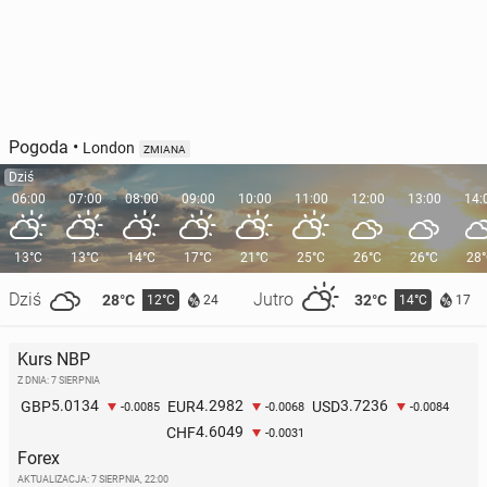
Pogoda
•
London
ZMIANA
Dziś
06:00
07:00
08:00
09:00
10:00
11:00
12:00
13:00
14:
13°C
13°C
14°C
17°C
21°C
25°C
26°C
26°C
28
Dziś
Jutro
28°C
32°C
12°C
14°C
24
17
Kurs NBP
Z DNIA: 7 SIERPNIA
5.0134
4.2982
3.7236
GBP
EUR
USD
-0.0085
-0.0068
-0.0084
4.6049
CHF
-0.0031
Forex
AKTUALIZACJA:
7 SIERPNIA, 22:00