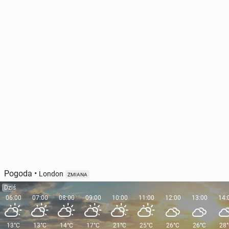
Pogoda
•
London
ZMIANA
Dziś
06:00
07:00
08:00
09:00
10:00
11:00
12:00
13:00
14:
13°C
13°C
14°C
17°C
21°C
25°C
26°C
26°C
28