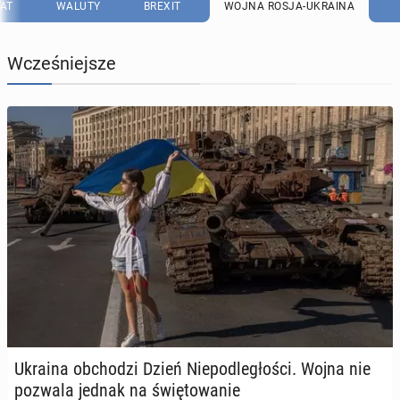
AT
WALUTY
BREXIT
WOJNA ROSJA-UKRAINA
Wcześniejsze
Ukraina ob­cho­dzi Dzień Nie­pod­le­gło­ści. Wojna nie
pozwala jednak na świę­to­wa­nie