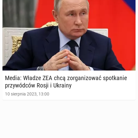
Media: Władze ZEA chcą zor­ga­ni­zo­wać spo­tka­nie
przy­wód­ców Rosji i Ukrainy
10 sierpnia 2023, 13:00