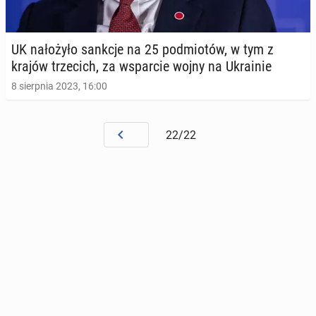
UK na­ło­ży­ło sankcje na 25 pod­mio­tów, w tym z
krajów trze­cich, za wspar­cie wojny na Ukra­inie
8 sierpnia 2023, 16:00
22/22