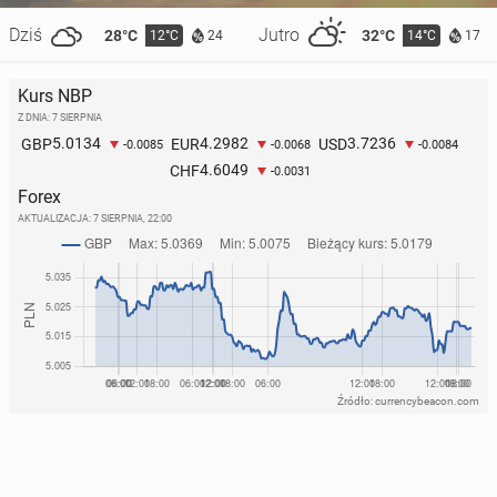
Dziś
Jutro
28°C
32°C
12°C
14°C
24
17
Kurs NBP
Z DNIA: 7 SIERPNIA
5.0134
4.2982
3.7236
GBP
EUR
USD
-0.0085
-0.0068
-0.0084
4.6049
CHF
-0.0031
Forex
AKTUALIZACJA:
7 SIERPNIA, 22:00
Źródło: currencybeacon.com