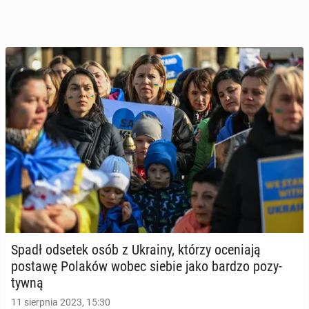
Spadł odsetek osób z Ukrainy, którzy oce­nia­ją
postawę Polaków wobec siebie jako bardzo po­zy­
tyw­ną
11 sierpnia 2023, 15:30