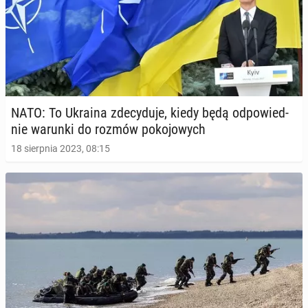
NATO: To Ukraina zde­cy­du­je, kiedy będą od­po­wied­
nie warunki do rozmów po­ko­jo­wych
18 sierpnia 2023, 08:15