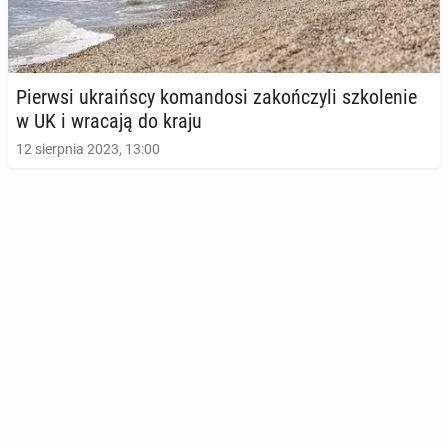
Pierwsi ukra­iń­scy ko­man­do­si za­koń­czy­li szko­le­nie
w UK i wracają do kraju
12 sierpnia 2023, 13:00