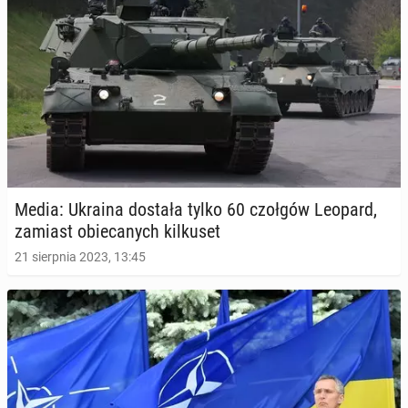
Media: Ukraina dostała tylko 60 czołgów Leopard,
zamiast obie­ca­nych kil­ku­set
21 sierpnia 2023, 13:45