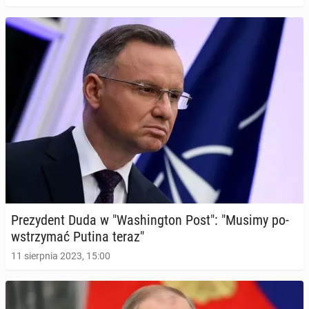
Pre­zy­dent Duda w "Wa­shing­ton Post": "Musimy po­
wstrzy­mać Putina teraz"
11 sierpnia 2023, 15:00