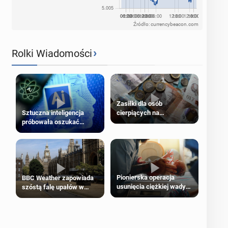
Źródło: currencybeacon.com
›
Rolki Wiadomości
Zasiłki dla osób
cierpiących na
Sztuczna inteligencja
schorzenia psychiczne
próbowała oszukać
człowieka
Pionierska operacja
BBC Weather zapowiada
usunięcia ciężkiej wady
szóstą falę upałów w
wrodzonej płodu w łonie
Londynie
matki