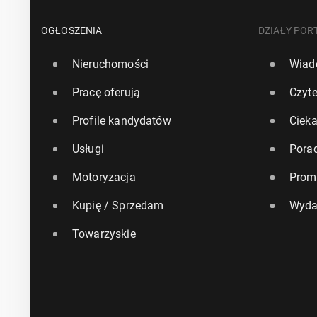
OGŁOSZENIA
DZIAŁY POR
Nieruchomości
Wiad
Pracę oferują
Czyte
Profile kandydatów
Ciek
Usługi
Pora
Motoryzacja
Prom
Kupię / Sprzedam
Wyda
Towarzyskie