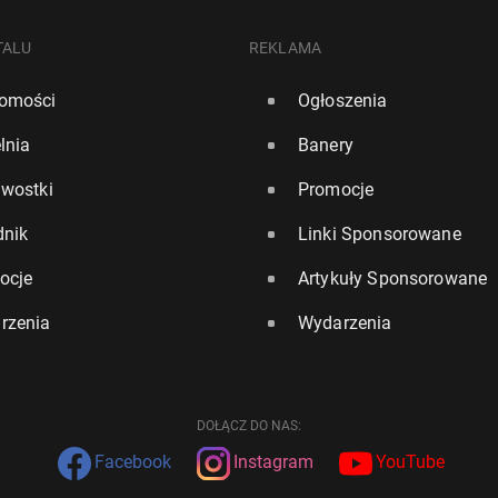
TALU
REKLAMA
omości
Ogłoszenia
lnia
Banery
awostki
Promocje
dnik
Linki Sponsorowane
ocje
Artykuły Sponsorowane
rzenia
Wydarzenia
DOŁĄCZ DO NAS:
Facebook
Instagram
YouTube