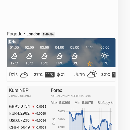
Pogoda
•
London
ZMIANA
Dziś
01:00
02:00
03:00
04:00
05:00
05:35
06:00
07:00
17°C
16°C
15°C
14°C
13°C
11°C
13°C
Dziś
Jutro
27°C
32°C
11°C
14°C
21
Kurs NBP
Forex
Z DNIA: 7 SIERPNIA
AKTUALIZACJA:
7 SIERPNIA, 22:00
5.0134
GBP
-0.0085
4.2982
EUR
-0.0068
3.7236
USD
-0.0084
4.6049
CHF
-0.0031