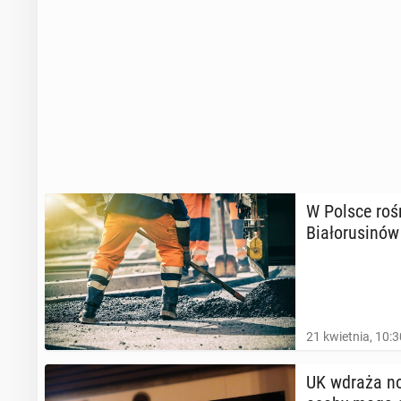
W Polsce rośni
Bia­ło­ru­si­nów
21 kwietnia, 10:3
UK wdraża nowe