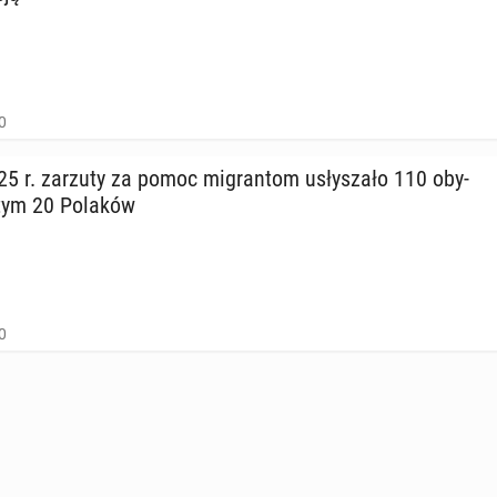
0
5 r. zarzuty za pomoc mi­gran­tom usły­sza­ło 110 oby­
w tym 20 Polaków
0