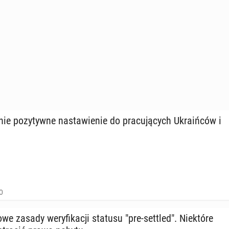
e po­zy­tyw­ne na­sta­wie­nie do pra­cu­ją­cych Ukra­iń­ców i
0
 zasady we­ry­fi­ka­cji statusu "pre-settled". Nie­któ­re