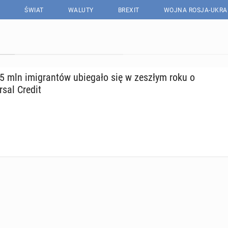
ŚWIAT
WALUTY
BREXIT
WOJNA ROSJA-UKRA
5 mln imi­gran­tów ubie­ga­ło się w zeszłym roku o
r­sal Credit