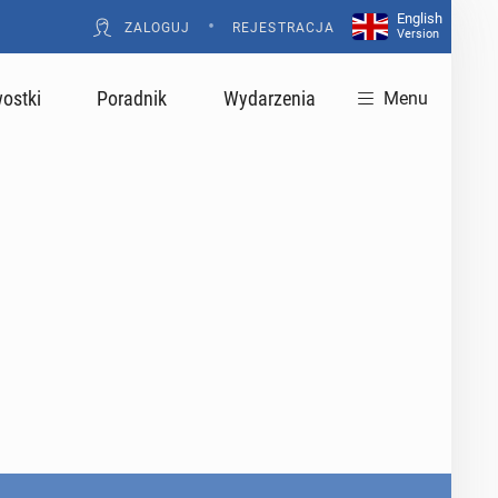
English
•
ZALOGUJ
REJESTRACJA
Version
ostki
Poradnik
Wydarzenia
Menu