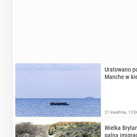
Ura­to­wa­no 
Manche w kie
27 kwietnia, 13:0
Wielka Bry­ta­
gal­ną imi­gra­