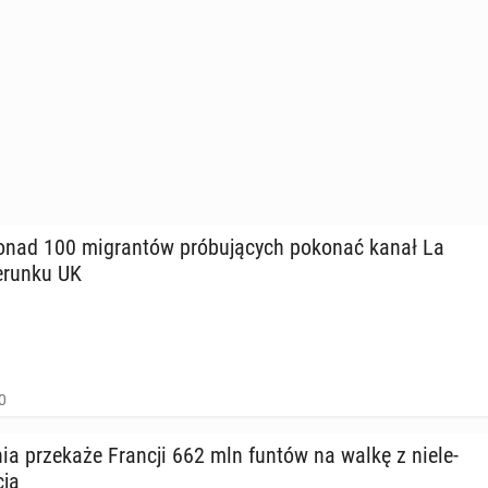
ponad 100 mi­gran­tów pró­bu­ją­cych pokonać kanał La
­run­ku UK
0
nia prze­ka­że Francji 662 mln funtów na walkę z nie­le­
cją