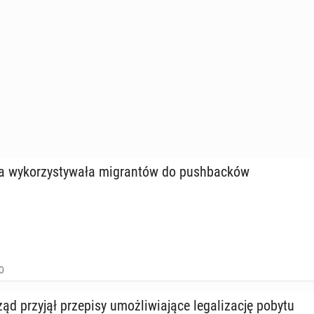
 wy­ko­rzy­sty­wa­ła mi­gran­tów do pu­sh­bac­ków
0
ąd przyjął prze­pi­sy umoż­li­wia­ją­ce le­ga­li­za­cję pobytu