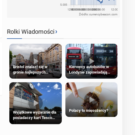
Źródło: currencybeacon.com
›
Rolki Wiadomości
Bristol znalazł się w
Kierowcy autobusów w
gronie najlepszych
Londynie zapowiadają
kierunków podróży na
strajki
świecie
Polacy to mięsożercy?
Wyjątkowe wyzwanie dla
posiadaczy kart Tesco
Clubcard!