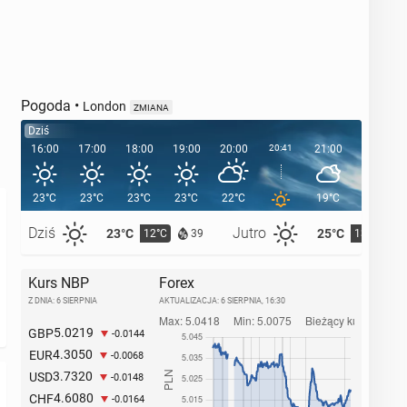
Pogoda
•
London
ZMIANA
Dziś
16:00
17:00
18:00
19:00
20:00
20:41
21:00
22:00
23°C
23°C
23°C
23°C
22°C
19°C
18°C
Dziś
Jutro
23°C
25°C
12°C
13°C
39
Kurs NBP
Forex
Z DNIA: 6 SIERPNIA
AKTUALIZACJA:
6 SIERPNIA, 16:30
5.0219
GBP
-0.0144
4.3050
EUR
-0.0068
3.7320
USD
-0.0148
4.6080
CHF
-0.0164