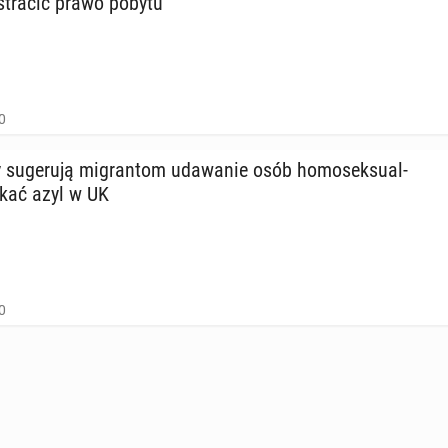
tracić prawo pobytu
0
u­ge­ru­ją mi­gran­tom uda­wa­nie osób ho­mo­sek­su­al­
skać azyl w UK
0