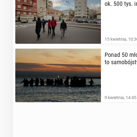
ok. 500 tys. i
15 kwietnia, 10:3
Ponad 50 mło
to sa­mo­bój­s
9 kwietnia, 14:45