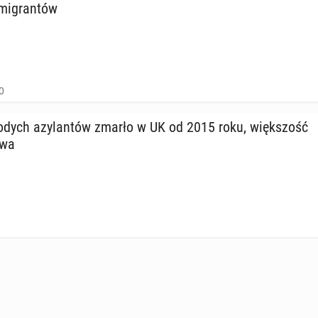
mi­gran­tów
0
dych azy­lan­tów zmarło w UK od 2015 roku, więk­szość
twa