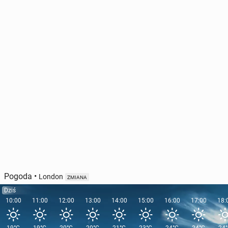
Rosja za­ostrza po­li­ty­kę mi­gra­cyj­ną. Rosną opłaty i
wymogi wobec cu­dzo­ziem­ców
127
28 lipca, 11:00
Pogoda
•
London
ZMIANA
Dziś
10:00
11:00
12:00
13:00
14:00
15:00
16:00
17:00
18: