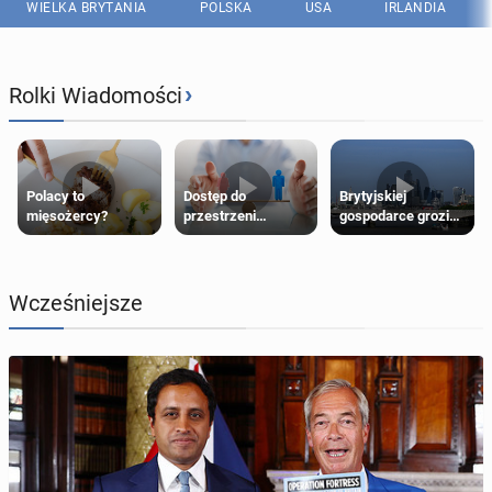
WIELKA BRYTANIA
POLSKA
USA
IRLANDIA
›
Rolki Wiadomości
Polacy to
Dostęp do
Brytyjskiej
mięsożercy?
przestrzeni
gospodarce grozi
przeznaczonych
recesja, jeśli
dla jednej płci ma
kryzys na Bliskim
opierać się
Wschodzie się
wyłącznie na płci
przedłuży
Wcześniejsze
biologicznej