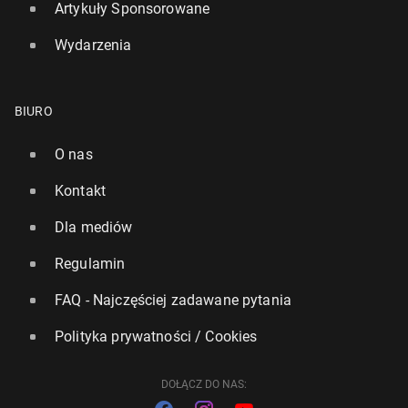
Artykuły Sponsorowane
Wydarzenia
BIURO
O nas
Kontakt
Dla mediów
Biały Dom: USA są cał­ko­wi­cie za­mknię­te dla ubie­
Regulamin
ga­ją­cych się o azyl
FAQ - Najczęściej zadawane pytania
140
26 czerwca, 11:00
Polityka prywatności / Cookies
DOŁĄCZ DO NAS: