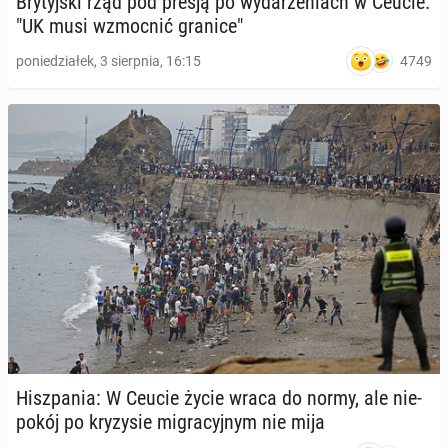
Bry­tyj­ski rząd pod presją po wy­da­rze­niach w Ceucie.
"UK musi wzmoc­nić granice"
4749
poniedziałek, 3 sierpnia, 16:15
Hisz­pa­nia: W Ceucie życie wraca do normy, ale nie­
po­kój po kry­zy­sie mi­gra­cyj­nym nie mija