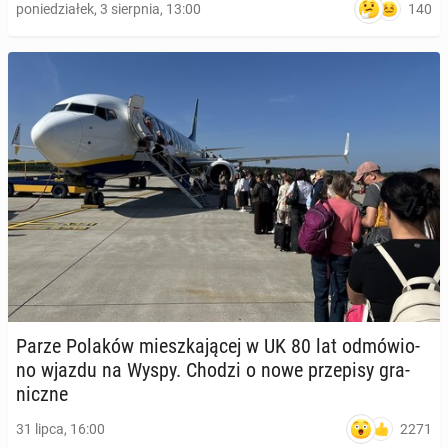
140
poniedziałek, 3 sierpnia, 13:00
Parze Polaków miesz­ka­ją­cej w UK 80 lat od­mó­wio­
no wjazdu na Wyspy. Chodzi o nowe prze­pi­sy gra­
nicz­ne
2271
31 lipca, 16:00