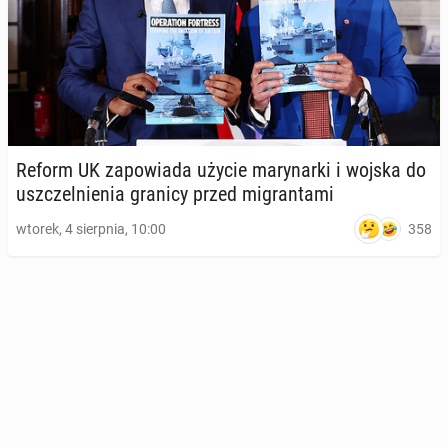
Reform UK za­po­wia­da użycie ma­ry­nar­ki i wojska do
uszczel­nie­nia granicy przed mi­gran­ta­mi
358
wtorek, 4 sierpnia, 10:00