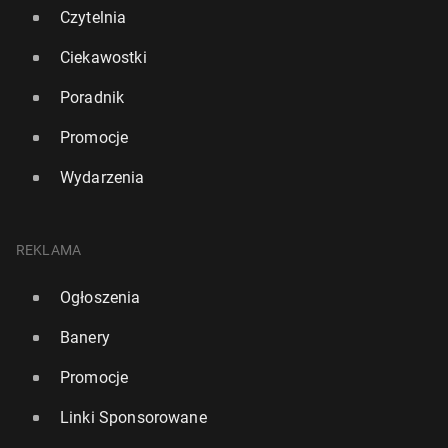
Czytelnia
Ciekawostki
Poradnik
Promocje
Wydarzenia
REKLAMA
Ogłoszenia
Bry­tyj­ski rząd uru­cho­mi nowe legalne ścieżki azylu
Banery
dla uchodź­ców. Jed­no­cze­śnie za­ostrzy prze­pi­sy
Promocje
1139
27 czerwca, 12:00
Linki Sponsorowane