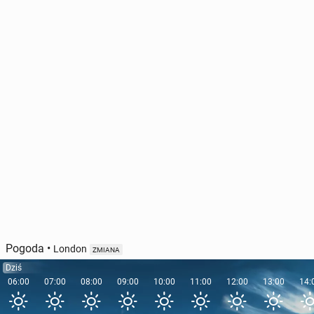
Ryanair "nie­chęt­nie" pozwala ro­dzi­com bez­płat­nie
siadać koło swoich dzieci
430
11 lipca, 09:00
Pogoda
•
London
ZMIANA
Dziś
06:00
07:00
08:00
09:00
10:00
11:00
12:00
13:00
14: