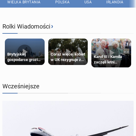
WIELKA BRYTANIA
POLSKA
USA
IRLANDIA
›
Rolki Wiadomości
Brytyjskiej
Coraz więcej kobiet
Karol III i Kamila
gospodarce grozi
w UK rezygnuje z
zaczęli letni
recesja, jeśli
roli druhny na
odpoczynek po
kryzys na Bliskim
ślubie
Igrzyskach
Wschodzie się
Wspólnoty w
przedłuży
Glasgow
Wcześniejsze