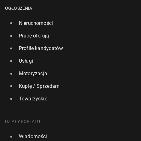
OGŁOSZENIA
Nieruchomości
Pracę oferują
Profile kandydatów
Usługi
Motoryzacja
Kupię / Sprzedam
Towarzyskie
Linia lot­ni­cza odpowie za sprze­da­wa­nie "foteli przy
oknie" w miej­scach, gdzie okien nie było
DZIAŁY PORTALU
893
9 lipca, 09:00
Wiadomości