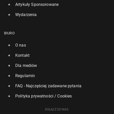
Artykuły Sponsorowane
Wydarzenia
BIURO
O nas
Kontakt
Nowe ostrze­że­nie do­ty­czą­ce prze­wo­że­nia baterii w
Dla mediów
sa­mo­lo­tach. Linie lot­ni­cze za­ostrza­ją zasady
Regulamin
820
27 czerwca, 09:00
FAQ - Najczęściej zadawane pytania
Polityka prywatności / Cookies
DOŁĄCZ DO NAS: