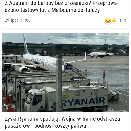
Z Au­stra­lii do Europy bez prze­siad­ki? Prze­pro­wa­
dzo­no testowy lot z Mel­bo­ur­ne do Tuluzy
143
29 lipca, 11:00
Zyski Ry­ana­ira spadają. Wojna w Iranie od­stra­sza
pa­sa­że­rów i podnosi koszty paliwa