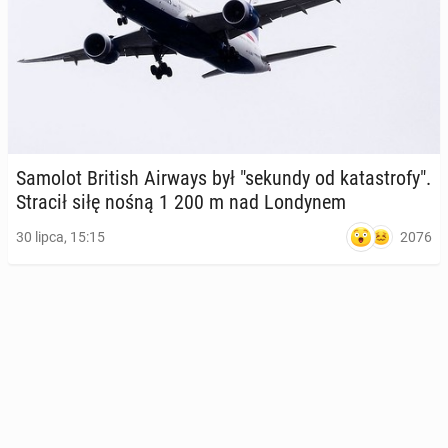
Samolot British Airways był "sekundy od ka­ta­stro­fy".
Stracił siłę nośną 1 200 m nad Lon­dy­nem
2076
30 lipca, 15:15