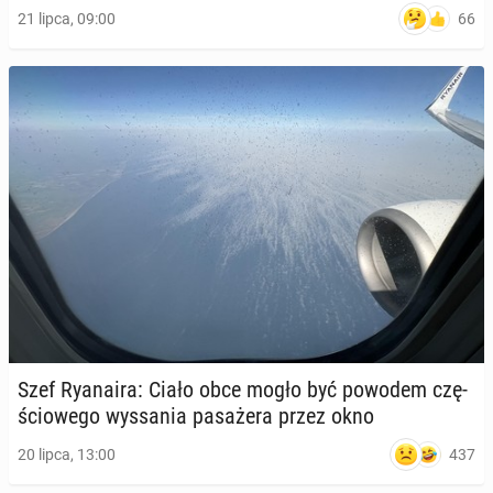
66
21 lipca, 09:00
Szef Ry­ana­ira: Ciało obce mogło być powodem czę­
ścio­we­go wy­ssa­nia pa­sa­że­ra przez okno
437
20 lipca, 13:00