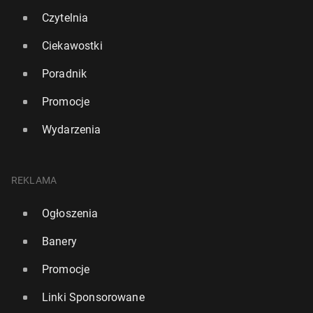
Czytelnia
Ciekawostki
Poradnik
Promocje
Wydarzenia
REKLAMA
Ogłoszenia
Wizz Air od paź­dzier­ni­ka będzie latał z Polski do
Egiptu
Banery
57
3 lipca, 09:00
Promocje
Linki Sponsorowane