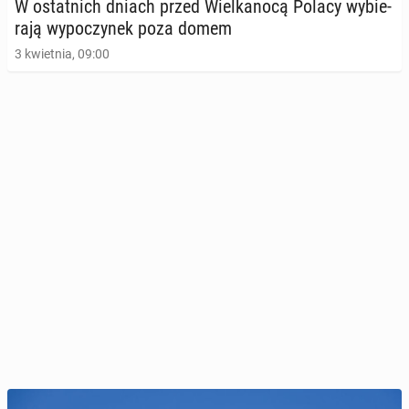
W ostat­nich dniach przed Wiel­ka­no­cą Polacy wy­bie­
ra­ją wy­po­czy­nek poza domem
3 kwietnia, 09:00