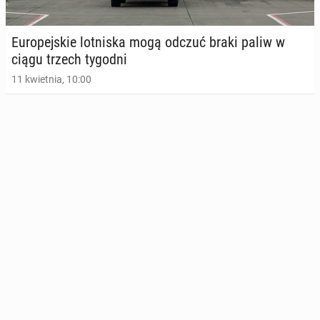
Eu­ro­pej­skie lot­ni­ska mogą odczuć braki paliw w
ciągu trzech tygodni
11 kwietnia, 10:00