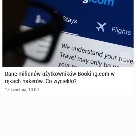
Dane mi­lio­nów użyt­kow­ni­ków Booking.com w
rękach hakerów. Co wy­cie­kło?
18 kwietnia, 10:00