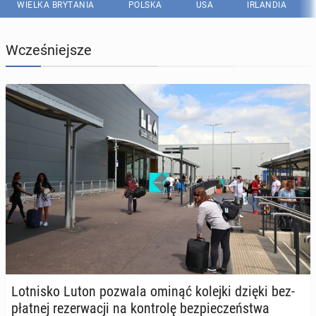
WIELKA BRYTANIA
POLSKA
USA
IRLANDIA
Wcześniejsze
Lot­ni­sko Luton pozwala ominąć kolejki dzięki bez­
płat­nej re­zer­wa­cji na kon­tro­lę bez­pie­czeń­stwa