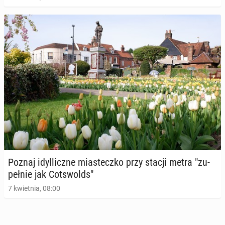
Poznaj idyl­licz­ne mia­stecz­ko przy stacji metra "zu­
peł­nie jak Cot­swolds"
7 kwietnia, 08:00