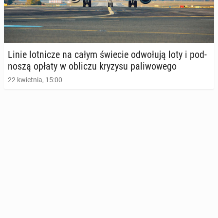
Linie lot­ni­cze na całym świecie od­wo­łu­ją loty i pod­
no­szą opłaty w obliczu kryzysu pa­li­wo­we­go
22 kwietnia, 15:00