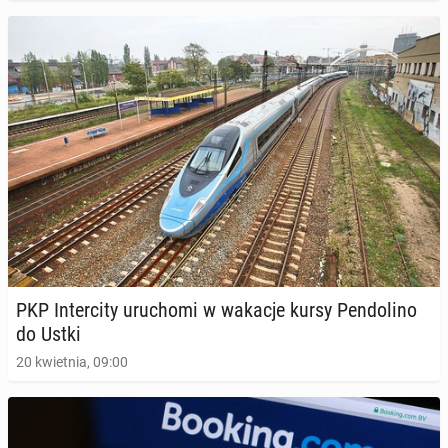
PKP In­ter­ci­ty uru­cho­mi w wakacje kursy Pen­do­li­no
do Ustki
20 kwietnia, 09:00