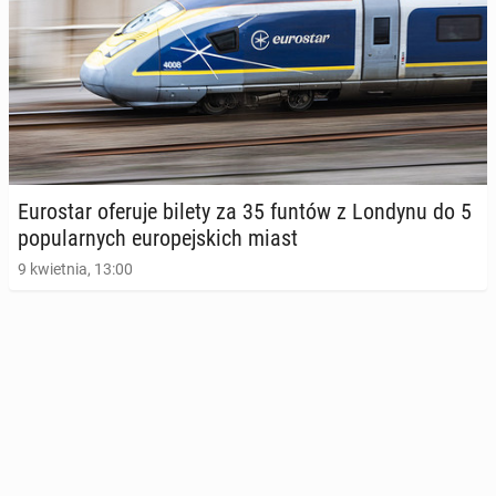
Eu­ro­star oferuje bilety za 35 funtów z Londynu do 5
po­pu­lar­nych eu­ro­pej­skich miast
9 kwietnia, 13:00