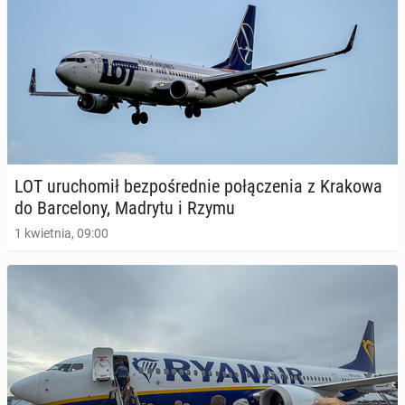
LOT uru­cho­mił bez­po­śred­nie po­łą­cze­nia z Krakowa
do Bar­ce­lo­ny, Madrytu i Rzymu
1 kwietnia, 09:00