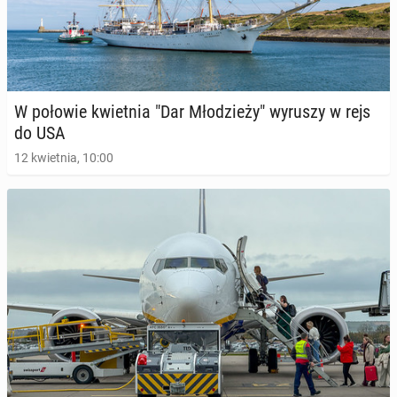
W połowie kwiet­nia "Dar Mło­dzie­ży" wyruszy w rejs
do USA
12 kwietnia, 10:00