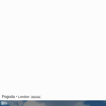
Pogoda
•
London
ZMIANA
Dziś