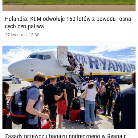
Ho­lan­dia: KLM od­wo­łu­je 160 lotów z powodu ro­sną­
cych cen paliwa
17 kwietnia, 13:30
Zasady prze­wo­zu bagażu pod­ręcz­ne­go w Ryanair.