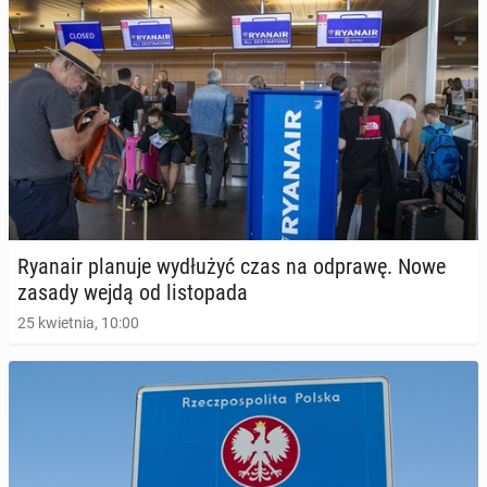
Ryanair planuje wy­dłu­żyć czas na odprawę. Nowe
zasady wejdą od li­sto­pa­da
25 kwietnia, 10:00