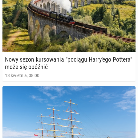
Nowy sezon kur­so­wa­nia "pociągu Har­ry­'e­go Pottera"
może się opóźnić
13 kwietnia, 08:00