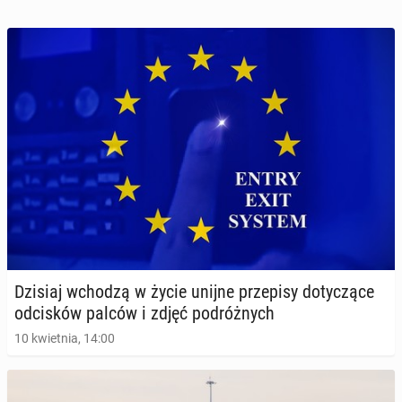
Dzisiaj wchodzą w życie unijne prze­pi­sy do­ty­czą­ce
od­ci­sków palców i zdjęć po­dróż­nych
10 kwietnia, 14:00