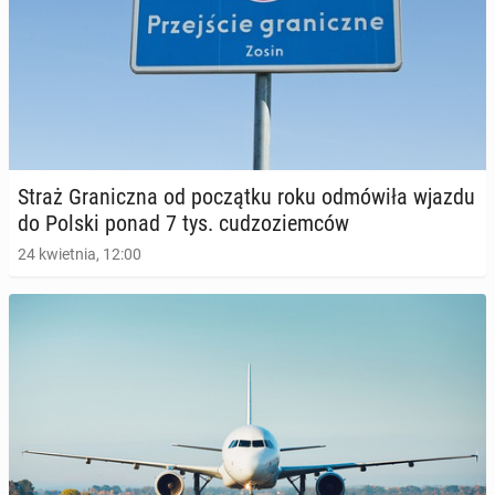
Straż Gra­nicz­na od po­cząt­ku roku od­mó­wi­ła wjazdu
do Polski ponad 7 tys. cu­dzo­ziem­ców
24 kwietnia, 12:00