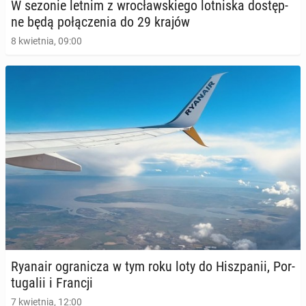
W sezonie letnim z wro­cław­skie­go lot­ni­ska do­stęp­
ne będą po­łą­cze­nia do 29 krajów
8 kwietnia, 09:00
Ryanair ogra­ni­cza w tym roku loty do Hisz­pa­nii, Por­
tu­ga­lii i Francji
7 kwietnia, 12:00