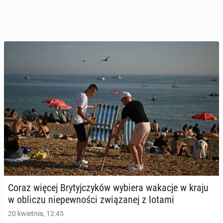
Coraz więcej Bry­tyj­czy­ków wybiera wakacje w kraju
w obliczu nie­pew­no­ści zwią­za­nej z lotami
20 kwietnia, 12:45