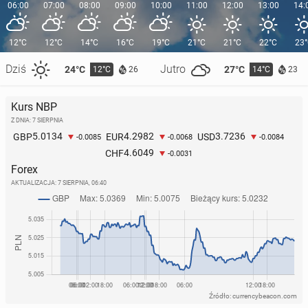
06:00
07:00
08:00
09:00
10:00
11:00
12:00
13:00
14:
12°C
12°C
14°C
16°C
19°C
21°C
21°C
22°C
23
Dziś
Jutro
24°C
27°C
12°C
14°C
26
23
Kurs NBP
Z DNIA: 7 SIERPNIA
5.0134
4.2982
3.7236
GBP
EUR
USD
-0.0085
-0.0068
-0.0084
4.6049
CHF
-0.0031
Forex
AKTUALIZACJA:
7 SIERPNIA, 06:40
Źródło: currencybeacon.com