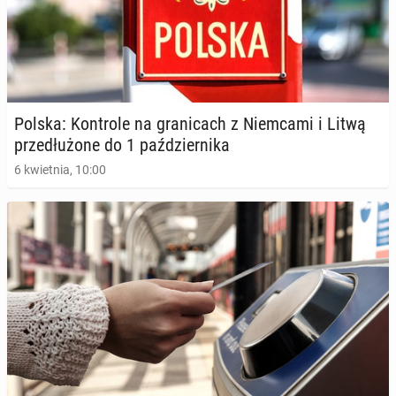
Polska: Kon­tro­le na gra­ni­cach z Niem­ca­mi i Litwą
prze­dłu­żo­ne do 1 paź­dzier­ni­ka
6 kwietnia, 10:00