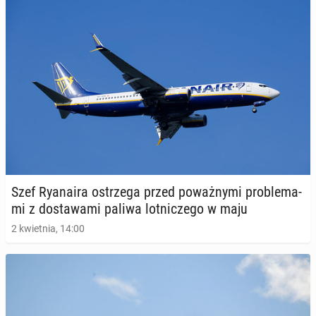
Szef Ry­ana­ira ostrze­ga przed po­waż­ny­mi pro­ble­ma­
mi z do­sta­wa­mi paliwa lot­ni­cze­go w maju
2 kwietnia, 14:00