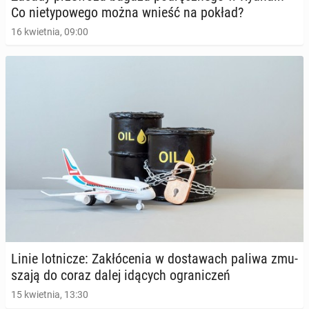
Co nie­ty­po­we­go można wnieść na pokład?
16 kwietnia, 09:00
Linie lot­ni­cze: Za­kłó­ce­nia w do­sta­wach paliwa zmu­
sza­ją do coraz dalej idących ogra­ni­czeń
15 kwietnia, 13:30