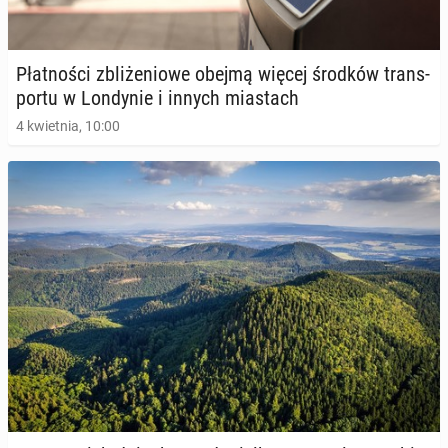
Płat­no­ści zbli­że­nio­we obejmą więcej środków trans­
por­tu w Lon­dy­nie i innych mia­stach
4 kwietnia, 10:00