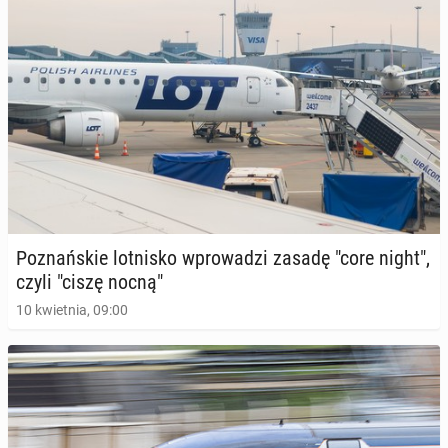
Po­znań­skie lot­ni­sko wpro­wa­dzi zasadę "core night",
czyli "ciszę nocną"
10 kwietnia, 09:00