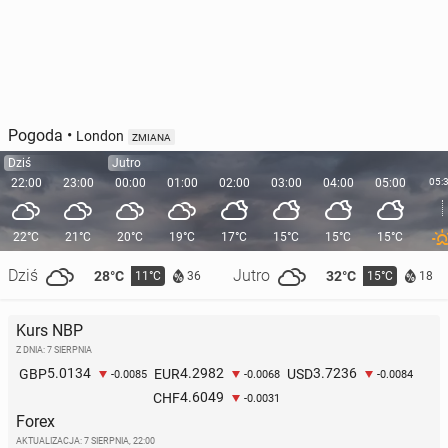
Pogoda
•
London
ZMIANA
Dziś
Jutro
22:00
23:00
00:00
01:00
02:00
03:00
04:00
05:00
05:
22°C
21°C
20°C
19°C
17°C
15°C
15°C
15°C
Dziś
Jutro
28°C
32°C
11°C
15°C
36
18
Kurs NBP
Z DNIA: 7 SIERPNIA
5.0134
4.2982
3.7236
GBP
EUR
USD
-0.0085
-0.0068
-0.0084
4.6049
CHF
-0.0031
Forex
AKTUALIZACJA:
7 SIERPNIA, 22:00