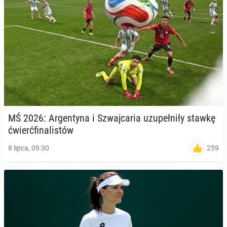
MŚ 2026: Ar­gen­ty­na i Szwaj­ca­ria uzu­peł­ni­ły stawkę
ćwierć­fi­na­li­stów
259
8 lipca, 09:30