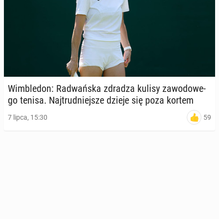
Wim­ble­don: Ra­dwań­ska zdradza kulisy za­wo­do­we­
go tenisa. Naj­trud­niej­sze dzieje się poza kortem
59
7 lipca, 15:30