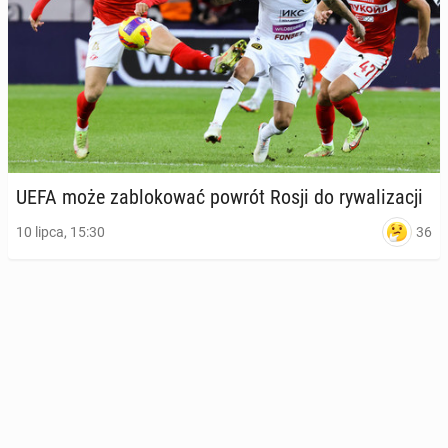
UEFA może za­blo­ko­wać powrót Rosji do ry­wa­li­za­cji
36
10 lipca, 15:30