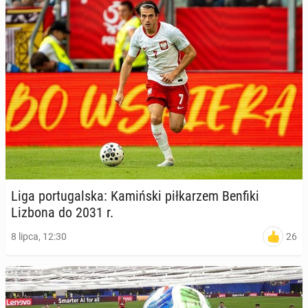
Liga por­tu­gal­ska: Ka­miń­ski pił­ka­rzem Benfiki
Lizbona do 2031 r.
26
8 lipca, 12:30