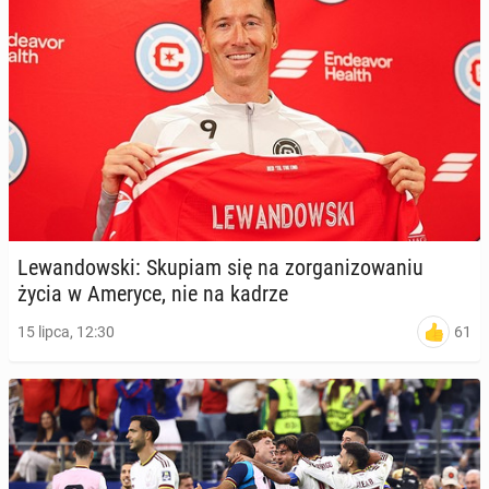
Le­wan­dow­ski: Skupiam się na zor­ga­ni­zo­wa­niu
życia w Ameryce, nie na kadrze
61
15 lipca, 12:30