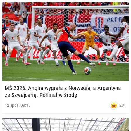
MŚ 2026: Anglia wygrała z Nor­we­gią, a Ar­gen­ty­na
ze Szwaj­ca­rią. Pół­fi­nał w środę
231
12 lipca, 09:30