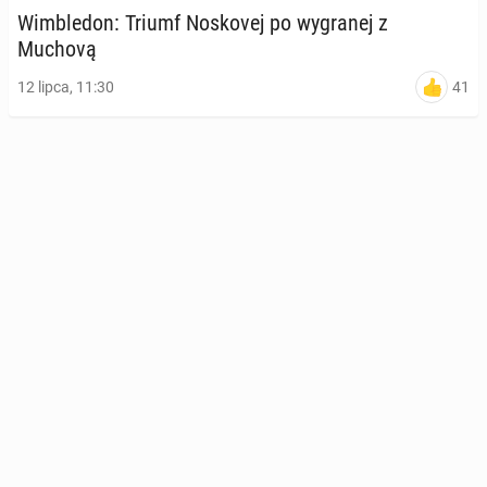
Wim­ble­don: Triumf No­sko­vej po wy­gra­nej z
Muchovą
41
12 lipca, 11:30