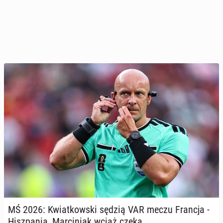
MŚ 2026: Kwiat­kow­ski sędzią VAR meczu Francja -
Hisz­pa­nia, Mar­ci­niak wciąż czeka