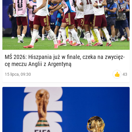
MŚ 2026: Hisz­pa­nia już w finale, czeka na zwy­cięz­
cę meczu Anglii z Ar­gen­ty­ną
43
15 lipca, 09:30