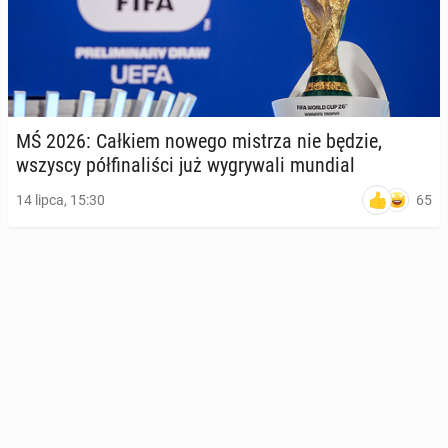
MŚ 2026: Całkiem nowego mistrza nie będzie,
wszyscy pół­fi­na­li­ści już wy­gry­wa­li mundial
65
14 lipca, 15:30