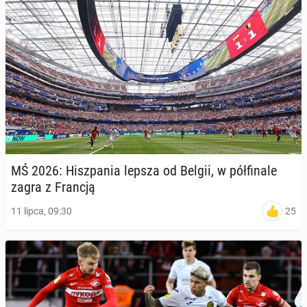
MŚ 2026: Hisz­pa­nia lepsza od Belgii, w pół­fi­na­le
zagra z Francją
25
11 lipca, 09:30