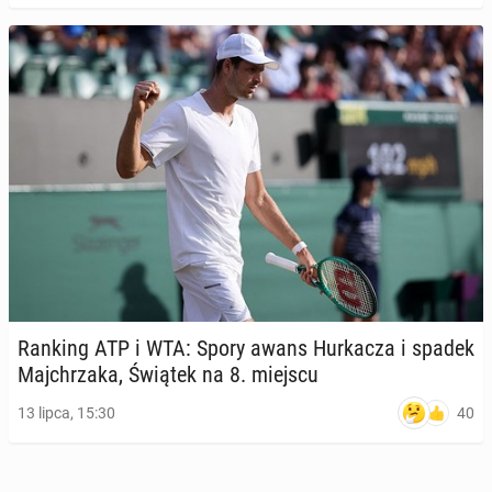
Ranking ATP i WTA: Spory awans Hur­ka­cza i spadek
Maj­chrza­ka, Świątek na 8. miejscu
40
13 lipca, 15:30