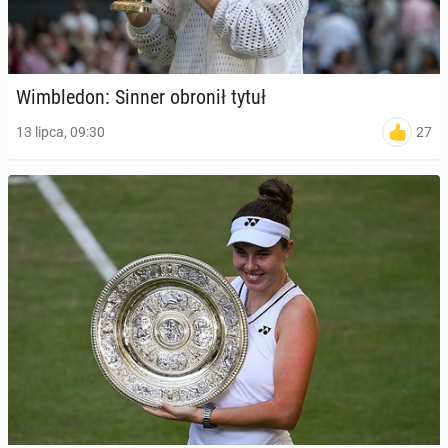
Wim­ble­don: Sinner obronił tytuł
27
13 lipca, 09:30