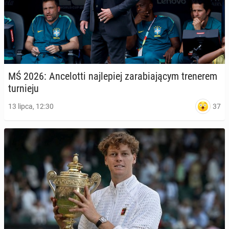
MŚ 2026: An­ce­lot­ti naj­le­piej za­ra­bia­ją­cym tre­ne­rem
tur­nie­ju
37
13 lipca, 12:30