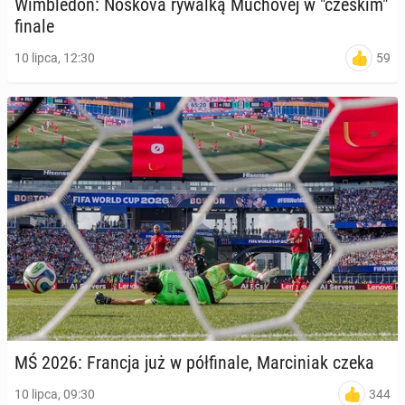
Wim­ble­don: Noskova rywalką Mu­cho­vej w "czeskim"
finale
59
10 lipca, 12:30
MŚ 2026: Francja już w pół­fi­na­le, Mar­ci­niak czeka
344
10 lipca, 09:30