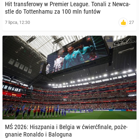
Hit trans­fe­ro­wy w Premier League. Tonali z New­ca­
stle do Tot­ten­ha­mu za 100 mln funtów
27
7 lipca, 12:30
MŚ 2026: Hisz­pa­nia i Belgia w ćwierć­fi­na­le, po­że­
gna­nie Ronaldo i Ba­lo­gu­na