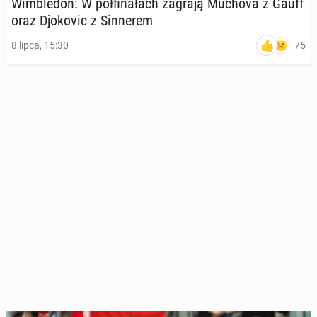
Wim­ble­don: W pół­fi­na­łach zagrają Muchova z Gauff
oraz Djo­ko­vic z Sin­ne­rem
75
8 lipca, 15:30