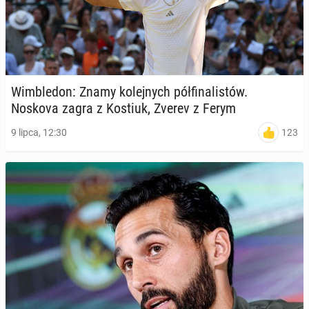
Wim­ble­don: Znamy ko­lej­nych pół­fi­na­li­stów.
Noskova zagra z Kostiuk, Zverev z Ferym
123
9 lipca, 12:30