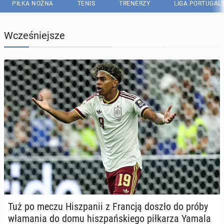
PIŁKA NOŻNA
TENIS
TRENERZY
LIGA PORTUGAL
Wcześniejsze
Tuż po meczu Hisz­pa­nii z Francją doszło do próby
wła­ma­nia do domu hisz­pań­skie­go pił­ka­rza Yamala