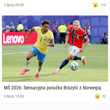
115
7 lipca, 09:30
MŚ 2026: Sen­sa­cyj­na porażka Bra­zy­lii z Nor­we­gią
52
6 lipca, 15:30