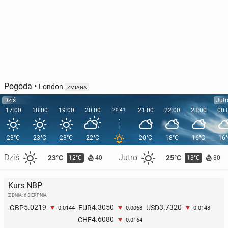
Pogoda
•
London
ZMIANA
Dziś
Jutr
17:00
18:00
19:00
20:00
20:41
21:00
22:00
23:00
00:
23°C
23°C
23°C
22°C
20°C
18°C
16°C
16
Dziś
Jutro
23°C
25°C
12°C
13°C
40
30
Kurs NBP
Z DNIA: 6 SIERPNIA
5.0219
4.3050
3.7320
GBP
EUR
USD
-0.0144
-0.0068
-0.0148
4.6080
CHF
-0.0164