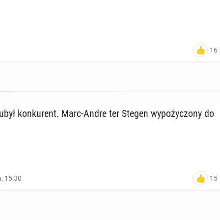
16
ubył kon­ku­rent. Marc-Andre ter Stegen wy­po­ży­czo­ny do
15
a, 15:30