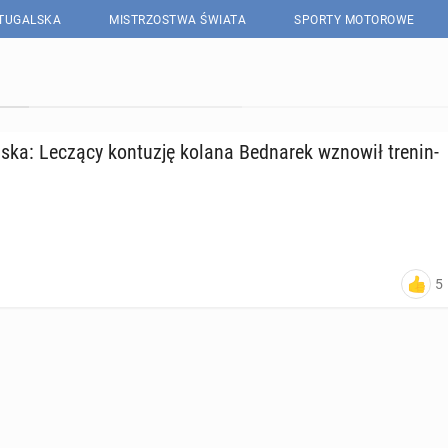
RTUGALSKA
MISTRZOSTWA ŚWIATA
SPORTY MOTOROWE
l­ska: Leczący kon­tu­zję kolana Bed­na­rek wznowił tre­nin­
5