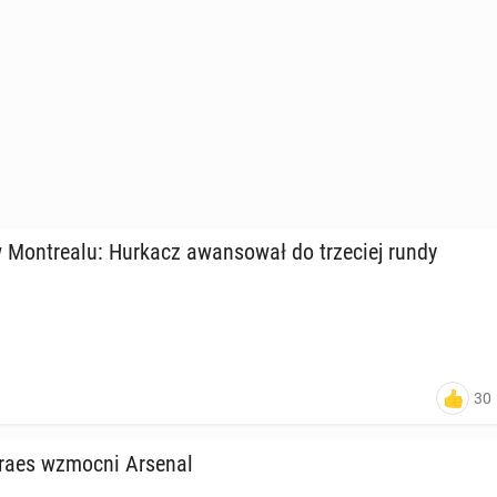
 Mont­re­alu: Hurkacz awan­so­wał do trze­ciej rundy
30
­ra­es wzmocni Arsenal