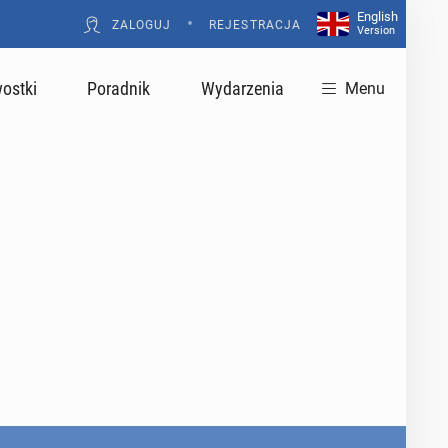
English
•
ZALOGUJ
REJESTRACJA
Version
ostki
Poradnik
Wydarzenia
Menu