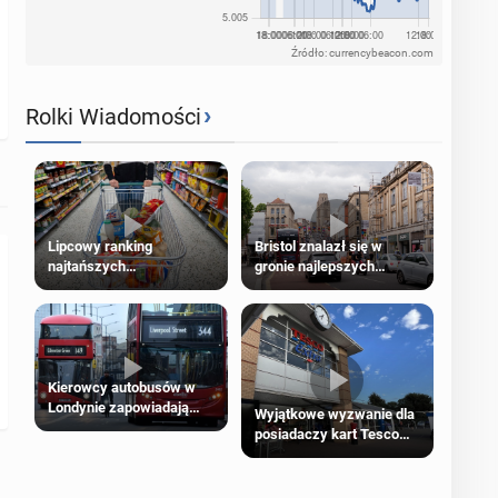
Źródło: currencybeacon.com
›
Rolki Wiadomości
Lipcowy ranking
Bristol znalazł się w
najtańszych
gronie najlepszych
supermarketów
kierunków podróży na
świecie
Kierowcy autobusów w
Londynie zapowiadają
Wyjątkowe wyzwanie dla
strajki
posiadaczy kart Tesco
Clubcard!