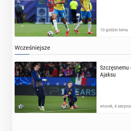
10 godzin temu
Wcześniejsze
Szczę­sne­mu 
Ajaksu
wtorek, 4 sierpni