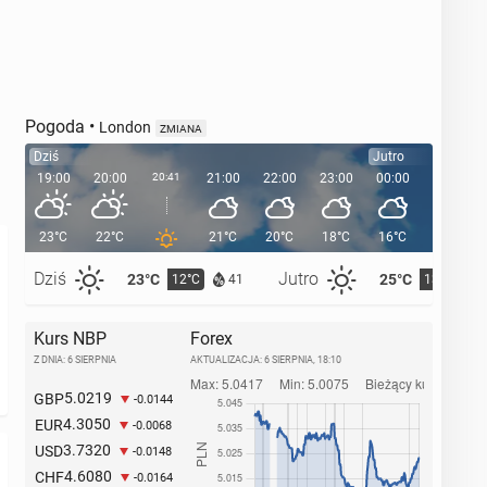
Pogoda
•
London
ZMIANA
Dziś
Jutro
19:00
20:00
20:41
21:00
22:00
23:00
00:00
01:00
23°C
22°C
21°C
20°C
18°C
16°C
16°C
Dziś
Jutro
23°C
25°C
12°C
13°C
41
Kurs NBP
Forex
Z DNIA: 6 SIERPNIA
AKTUALIZACJA:
6 SIERPNIA, 18:10
5.0219
GBP
-0.0144
4.3050
EUR
-0.0068
3.7320
USD
-0.0148
4.6080
CHF
-0.0164