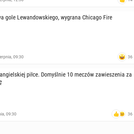
 gole Le­wan­dow­skie­go, wygrana Chicago Fire
36
ierpnia, 09:30
n­giel­skiej piłce. Do­myśl­nie 10 meczów za­wie­sze­nia za
ę
36
nia, 09:30