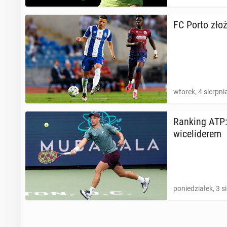
FC Porto złoży
wtorek, 4 sierpni
Ranking ATP: 
wi­ce­li­de­rem
poniedziałek, 3 s