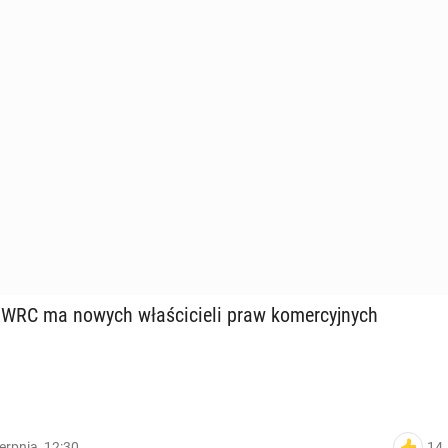
RC ma nowych wła­ści­cie­li praw ko­mer­cyj­nych
14
ierpnia, 12:30