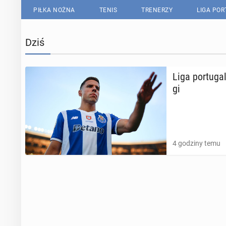
PIŁKA NOŻNA
TENIS
TRENERZY
LIGA PO
Dziś
Liga por­tu­ga
gi
4 godziny temu