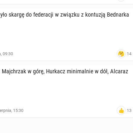
ło skargę do fe­de­ra­cji w związku z kon­tu­zją Bed­nar­ka
14
a, 09:30
Maj­chrzak w górę, Hurkacz mi­ni­mal­nie w dół, Alcaraz
13
ierpnia, 15:30