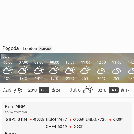
Pogoda
•
London
ZMIANA
Dziś
06:00
07:00
08:00
09:00
10:00
11:00
12:00
13:00
14:
13°C
13°C
14°C
17°C
21°C
25°C
26°C
26°C
28
Dziś
Jutro
28°C
32°C
12°C
14°C
24
17
Kurs NBP
Z DNIA: 7 SIERPNIA
5.0134
4.2982
3.7236
GBP
EUR
USD
-0.0085
-0.0068
-0.0084
4.6049
CHF
-0.0031
Forex