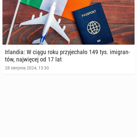
Ir­lan­dia: W ciągu roku przy­je­cha­ło 149 tys. imi­gran­
tów, naj­wię­cej od 17 lat
28 sierpnia 2024, 13:30