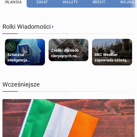
IRLANDIA
ŚWIAT
WALUTY
BREXIT
WOJNA R
›
Rolki Wiadomości
Zasiłki dla osób
Sztuczna
BBC Weather
cierpiących na
inteligencja
zapowiada szóstą
schorzenia
próbowała oszukać
falę upałów w
psychiczne
człowieka
Londynie
Wcześniejsze