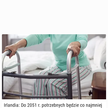
Ir­lan­dia: Do 2051 r. po­trzeb­nych będzie co naj­mniej