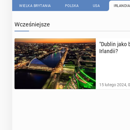
WIELKA BRYTANIA
POLSKA
USA
IRLANDIA
Wcześniejsze
"Dublin jako b
Ir­lan­dii?
15 lutego 2024, 