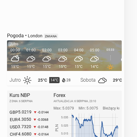
Pogoda
•
London
ZMIANA
Jutro
00:00
01:00
02:00
03:00
04:00
05:00
05:33
06:00
15°C
15°C
15°C
15°C
15°C
14°C
14°C
Jutro
Sobota
25°C
29°C
14°C
14°C
28
Kurs NBP
Forex
Z DNIA: 6 SIERPNIA
AKTUALIZACJA:
6 SIERPNIA, 23:10
5.0219
GBP
-0.0144
4.3050
EUR
-0.0068
3.7320
USD
-0.0148
4.6080
CHF
-0.0164