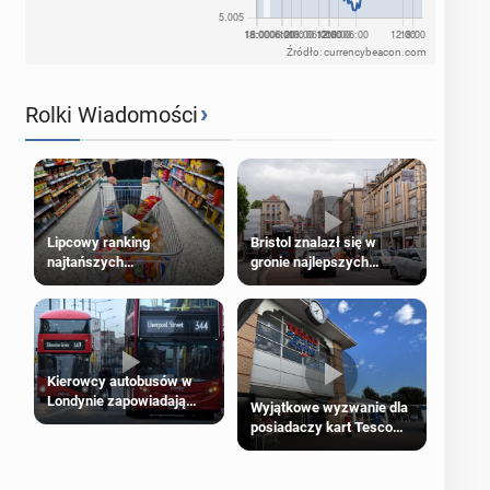
Źródło: currencybeacon.com
›
Rolki Wiadomości
Lipcowy ranking
Bristol znalazł się w
najtańszych
gronie najlepszych
supermarketów
kierunków podróży na
świecie
Kierowcy autobusów w
Londynie zapowiadają
Wyjątkowe wyzwanie dla
strajki
posiadaczy kart Tesco
Clubcard!