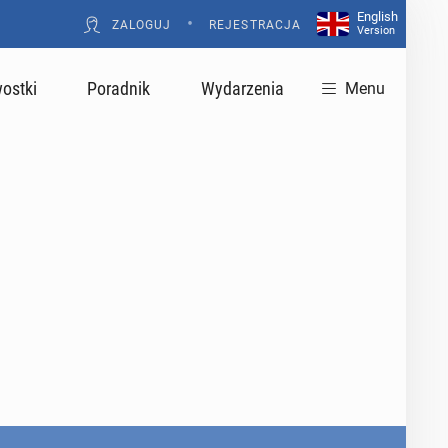
English
•
ZALOGUJ
REJESTRACJA
Version
ostki
Poradnik
Wydarzenia
Menu