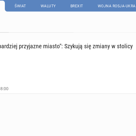
ŚWIAT
WALUTY
BREXIT
WOJNA ROSJA-UKRA
ar­dziej przy­ja­zne miasto": Szykują się zmiany w stolicy
08:00