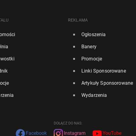
TALU
REKLAMA
omości
Ogłoszenia
lnia
Banery
awostki
Promocje
dnik
Linki Sponsorowane
ocje
Artykuły Sponsorowane
rzenia
Wydarzenia
DOŁĄCZ DO NAS:
Facebook
Instagram
YouTube