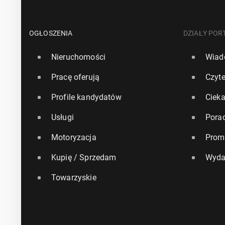
OGŁOSZENIA
DZIAŁY POR
Nieruchomości
Wiad
Pracę oferują
Czyte
Profile kandydatów
Ciek
Usługi
Pora
Motoryzacja
Prom
Kupię / Sprzedam
Wyda
Towarzyskie