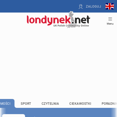
ZALOGUJ
Menu
MOŚCI
SPORT
CZYTELNIA
CIEKAWOSTKI
PORADNI