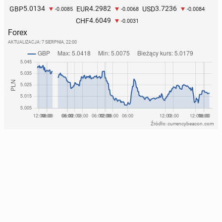
5.0134
4.2982
3.7236
GBP
EUR
USD
-0.0085
-0.0068
-0.0084
4.6049
CHF
-0.0031
Forex
AKTUALIZACJA:
7 SIERPNIA, 22:00
Źródło: currencybeacon.com