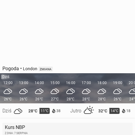
Pogoda
•
London
ZMIANA
Dziś
12:00
13:00
14:00
15:00
16:00
17:00
18:00
19:00
20:
26°C
26°C
26°C
27°C
28°C
28°C
28°C
26°C
24
Dziś
Jutro
28°C
32°C
11°C
14°C
38
18
Kurs NBP
Z DNIA: 7 SIERPNIA