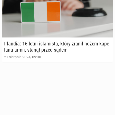
Ir­lan­dia: 16-letni is­la­mi­sta, który zranił nożem ka­pe­
la­na armii, stanął przed sądem
21 sierpnia 2024, 09:30