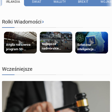
IRLANDIA
ŚWIAT
WALUTY
BREXIT
WOJNA 
›
Rolki Wiadomości
Najlepsze
Anglia rozszerza
Sztuczna
nadmorskie
program 50-
inteligencja
miasteczko blisko
procentowych
próbowała oszukać
Londynu
zniżek kolejowych
człowieka
na 18-latków
Wcześniejsze