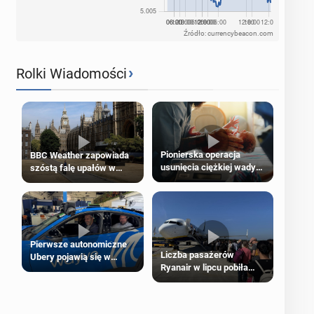
Źródło: currencybeacon.com
›
Rolki Wiadomości
Pionierska operacja
BBC Weather zapowiada
usunięcia ciężkiej wady
szóstą falę upałów w
wrodzonej płodu w łonie
Londynie
matki
Pierwsze autonomiczne
Liczba pasażerów
Ubery pojawią się w
Ryanair w lipcu pobiła
Londynie jeszcze tego
rekord
lata