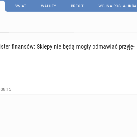
ŚWIAT
WALUTY
BREXIT
WOJNA ROSJA-UKRA
­ni­ster fi­nan­sów: Sklepy nie będą mogły od­ma­wiać przy­ję­
 08:15