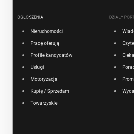
OGŁOSZENIA
DZIAŁY POR
Nieruchomości
Wiad
Pracę oferują
Czyte
Profile kandydatów
Ciek
Usługi
Pora
Motoryzacja
Prom
Kupię / Sprzedam
Wyda
Towarzyskie