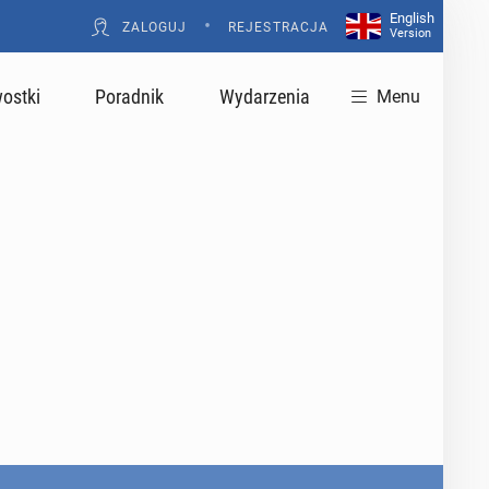
English
•
ZALOGUJ
REJESTRACJA
Version
ostki
Poradnik
Wydarzenia
Menu