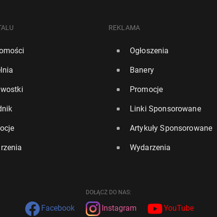
TALU
REKLAMA
omości
Ogłoszenia
lnia
Banery
awostki
Promocje
dnik
Linki Sponsorowane
ocje
Artykuły Sponsorowane
rzenia
Wydarzenia
DOŁĄCZ DO NAS:
Facebook
Instagram
YouTube