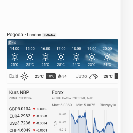
Pogoda
•
London
ZMIANA
Dziś
14:00
15:00
16:00
17:00
18:00
19:00
20:00
20:39
25°C
25°C
25°C
25°C
24°C
23°C
21°C
Dziś
Jutro
25°C
28°C
10°C
11°C
34
Kurs NBP
Forex
Z DNIA: 7 SIERPNIA
AKTUALIZACJA:
7 SIERPNIA, 14:00
5.0134
GBP
-0.0085
4.2982
EUR
-0.0068
3.7236
USD
-0.0084
4.6049
CHF
-0.0031