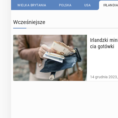
WIELKA BRYTANIA
POLSKA
USA
IRLANDIA
Wcześniejsze
Ir­landz­ki mi
cia gotówki
14 grudnia 2023,