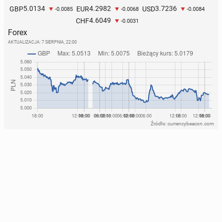
5.0134
4.2982
3.7236
GBP
EUR
USD
-0.0085
-0.0068
-0.0084
4.6049
CHF
-0.0031
Forex
AKTUALIZACJA:
7 SIERPNIA, 22:00
Źródło: currencybeacon.com