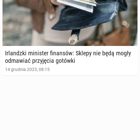
Ir­landz­ki mi­ni­ster fi­nan­sów: Sklepy nie będą mogły
od­ma­wiać przy­ję­cia gotówki
14 grudnia 2023, 08:15