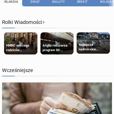
IRLANDIA
ŚWIAT
WALUTY
BREXIT
WOJNA R
›
Rolki Wiadomości
Najlepsze
HMRC ostrzega
Anglia rozszerza
nadmorskie
rodziców
program 50-
miasteczko blisko
pobierających Child
procentowych
Londynu
Benefit. Mogą być
zniżek kolejowych
zobowiązani do
na 18-latków
zwrotu zasiłku
Wcześniejsze