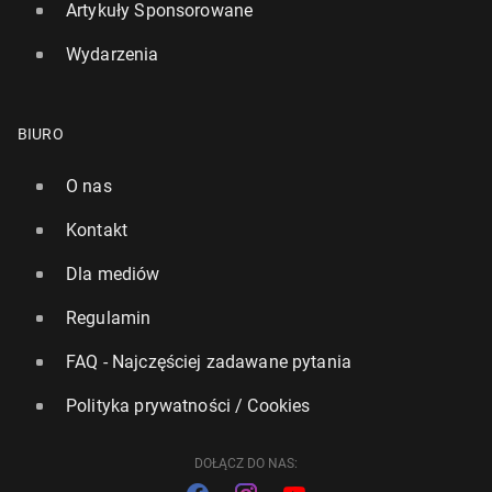
Artykuły Sponsorowane
Wydarzenia
BIURO
Whats­sApp na cen­zu­ro­wa­nym. Plat­for­mę obejmą
unijne prze­pi­sy
O nas
27 stycznia, 15:00
Kontakt
Dla mediów
Regulamin
FAQ - Najczęściej zadawane pytania
Polityka prywatności / Cookies
DOŁĄCZ DO NAS: