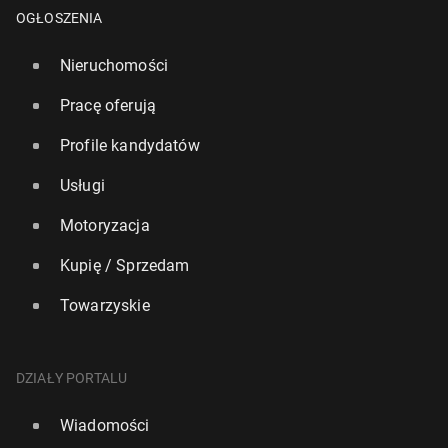
OGŁOSZENIA
Nieruchomości
Pracę oferują
Profile kandydatów
Usługi
Motoryzacja
Kupię / Sprzedam
Reuters: USA pracują nad por­ta­lem, który ma dawać
dostęp do treści za­blo­ko­wa­nych w krajach Europy
Towarzyskie
21 lutego, 10:00
DZIAŁY PORTALU
Wiadomości