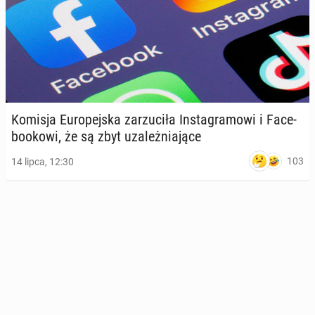
Komisja Eu­ro­pej­ska za­rzu­ci­ła In­sta­gra­mo­wi i Fa­ce­
bo­oko­wi, że są zbyt uza­leż­nia­ją­ce
103
14 lipca, 12:30