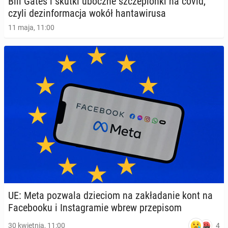
Bill Gates i skutki uboczne szcze­pion­ki na covid,
czyli dez­in­for­ma­cja wokół han­ta­wi­ru­sa
11 maja, 11:00
UE: Meta pozwala dzie­ciom na za­kła­da­nie kont na
Fa­ce­bo­oku i In­sta­gra­mie wbrew prze­pi­som
4
30 kwietnia, 11:00