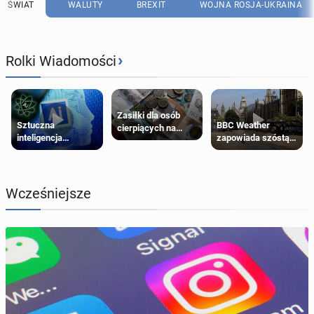
ŚWIAT
WALUTY
BREXIT
WOJNA ROSJA-UKRAINA
›
Rolki Wiadomości
Zasiłki dla osób
Sztuczna
BBC Weather
cierpiących na
inteligencja
zapowiada szóstą
schorzenia
próbowała oszukać
falę upałów w
psychiczne
człowieka
Londynie
Wcześniejsze