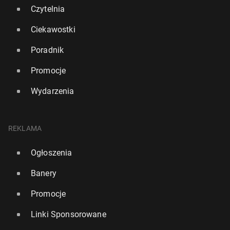
Czytelnia
Ciekawostki
Poradnik
Promocje
Wydarzenia
Ir­lan­dia: Urząd ochrony danych oso­bo­wych wszczął
do­cho­dze­nie w sprawie Groka
REKLAMA
18 lutego, 09:00
Ogłoszenia
Banery
Promocje
Linki Sponsorowane