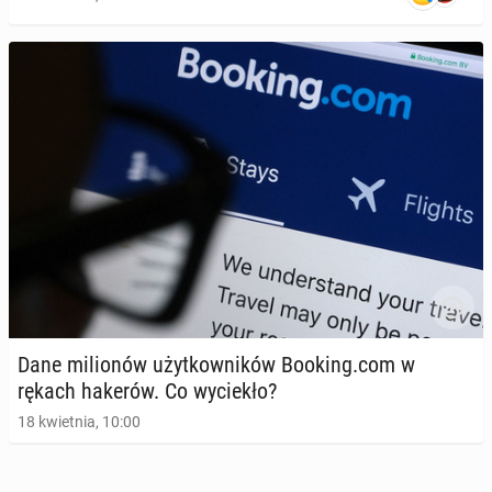
Dane mi­lio­nów użyt­kow­ni­ków Booking.com w
rękach hakerów. Co wy­cie­kło?
18 kwietnia, 10:00