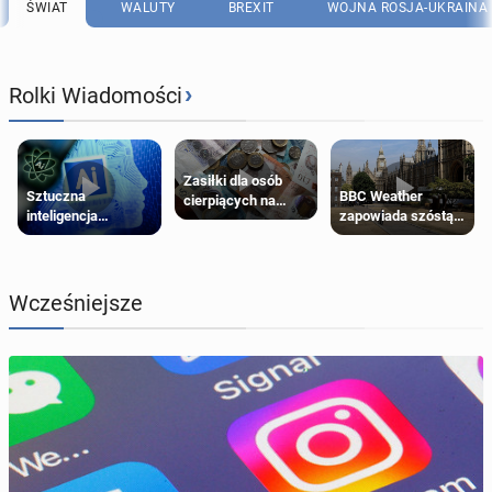
ŚWIAT
WALUTY
BREXIT
WOJNA ROSJA-UKRAINA
›
Rolki Wiadomości
Zasiłki dla osób
Sztuczna
BBC Weather
cierpiących na
inteligencja
zapowiada szóstą
schorzenia
próbowała oszukać
falę upałów w
psychiczne
człowieka
Londynie
Wcześniejsze