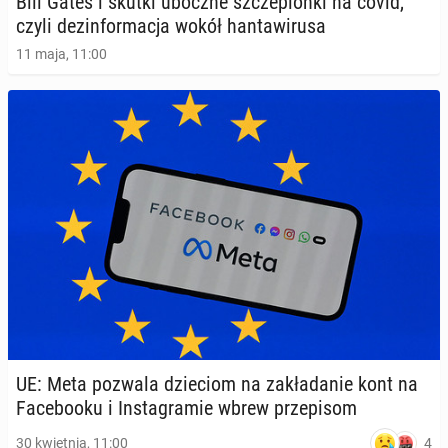
Bill Gates i skutki uboczne szcze­pion­ki na covid,
czyli dez­in­for­ma­cja wokół han­ta­wi­ru­sa
11 maja, 11:00
UE: Meta pozwala dzie­ciom na za­kła­da­nie kont na
Fa­ce­bo­oku i In­sta­gra­mie wbrew prze­pi­som
4
30 kwietnia, 11:00