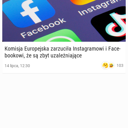
Komisja Eu­ro­pej­ska za­rzu­ci­ła In­sta­gra­mo­wi i Fa­ce­
bo­oko­wi, że są zbyt uza­leż­nia­ją­ce
103
14 lipca, 12:30