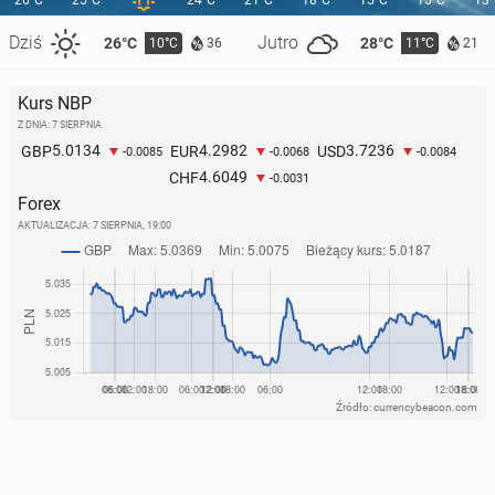
26°C
25°C
24°C
21°C
18°C
15°C
15°C
13
Dziś
Jutro
26°C
28°C
10°C
11°C
36
21
Grecja: Zakaz dostępu do plat­form spo­łecz­no­ścio­
Kurs NBP
wych dla osób poniżej 15. roku życia od 2027 r.
Z DNIA: 7 SIERPNIA
9 kwietnia, 09:00
5.0134
4.2982
3.7236
GBP
EUR
USD
-0.0085
-0.0068
-0.0084
4.6049
CHF
-0.0031
Forex
AKTUALIZACJA:
7 SIERPNIA, 19:00
Źródło: currencybeacon.com