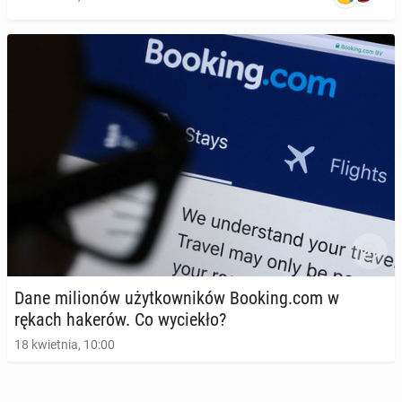
Dane mi­lio­nów użyt­kow­ni­ków Booking.com w
rękach hakerów. Co wy­cie­kło?
18 kwietnia, 10:00