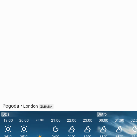
Unijna apli­ka­cja do we­ry­fi­ka­cji wieku w in­ter­ne­cie
jest już prawie gotowa
16 kwietnia, 12:00
Pogoda
•
London
ZMIANA
Dziś
Jutro
19:00
20:00
20:39
21:00
22:00
23:00
00:00
01:00
02: