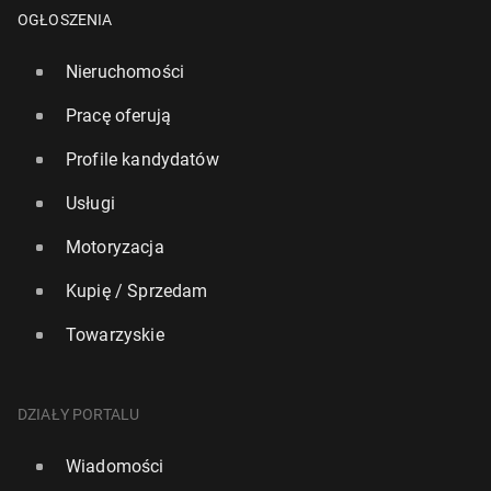
OGŁOSZENIA
Nieruchomości
Pracę oferują
Profile kandydatów
Usługi
Motoryzacja
Kupię / Sprzedam
Reuters: USA pracują nad por­ta­lem, który ma dawać
dostęp do treści za­blo­ko­wa­nych w krajach Europy
Towarzyskie
21 lutego, 10:00
DZIAŁY PORTALU
Wiadomości