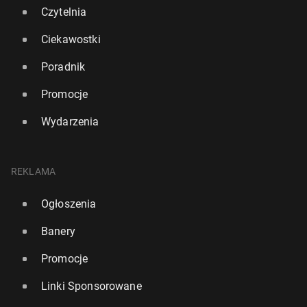
Czytelnia
Ciekawostki
Poradnik
Promocje
Wydarzenia
Ir­lan­dia: Urząd ochrony danych oso­bo­wych wszczął
do­cho­dze­nie w sprawie Groka
REKLAMA
18 lutego, 09:00
Ogłoszenia
Banery
Promocje
Linki Sponsorowane