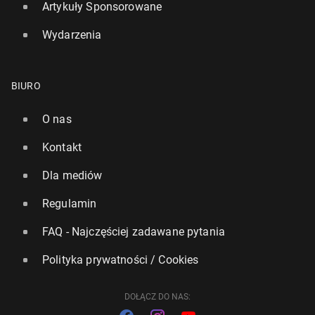
Artykuły Sponsorowane
Wydarzenia
BIURO
Whats­sApp na cen­zu­ro­wa­nym. Plat­for­mę obejmą
unijne prze­pi­sy
O nas
27 stycznia, 15:00
Kontakt
Dla mediów
Regulamin
FAQ - Najczęściej zadawane pytania
Polityka prywatności / Cookies
DOŁĄCZ DO NAS: